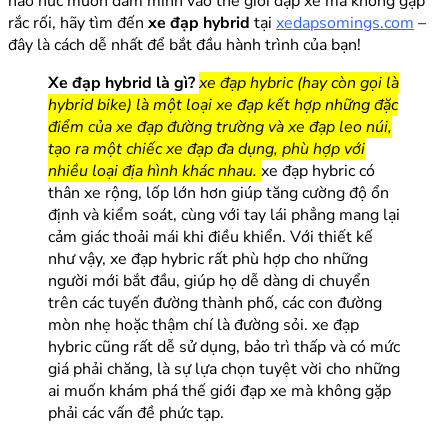
háo hức muốn đắm mình vào thế giới đạp xe mà không gặp
rắc rối, hãy tìm đến
xe đạp hybrid
tại
xedapsomings.com
–
đây là cách dễ nhất để bắt đầu hành trình của bạn!
Xe đạp hybrid là gì?
xe đạp hybric (hay còn gọi là
hybrid bike) là một loại xe đạp kết hợp những đặc
điểm của xe đạp đường trường và xe đạp leo núi,
tạo ra một chiếc xe đạp đa dụng, phù hợp với
nhiều loại địa hình khác nhau.
xe đạp hybric có
thân xe rộng, lốp lớn hơn giúp tăng cường độ ổn
định và kiểm soát, cùng với tay lái phẳng mang lại
cảm giác thoải mái khi điều khiển. Với thiết kế
như vậy, xe đạp hybric rất phù hợp cho những
người mới bắt đầu, giúp họ dễ dàng di chuyển
trên các tuyến đường thành phố, các con đường
mòn nhẹ hoặc thậm chí là đường sỏi. xe đạp
hybric cũng rất dễ sử dụng, bảo trì thấp và có mức
giá phải chăng, là sự lựa chọn tuyệt vời cho những
ai muốn khám phá thế giới đạp xe mà không gặp
phải các vấn đề phức tạp.