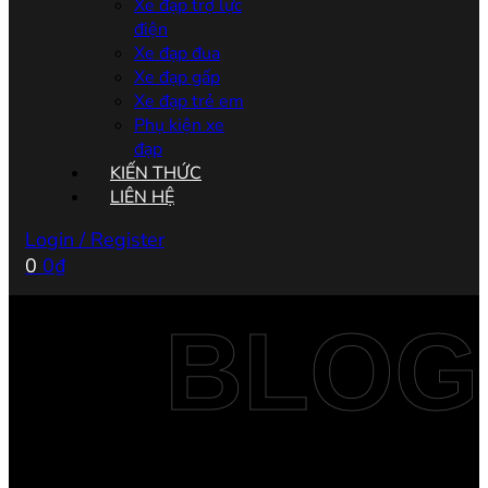
Xe đạp trợ lực
điện
Xe đạp đua
Xe đạp gấp
Xe đạp trẻ em
Phụ kiện xe
đạp
KIẾN THỨC
LIÊN HỆ
Login / Register
0
0
₫
BLOG