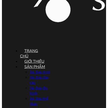
Menu
TRANG
CHỦ
GIỚI THIỆU
SẢN PHẨM
Xe đạp mini
Xe đạp cào
cào
Xe đạp địa
hình
Xe đạp thể
thao