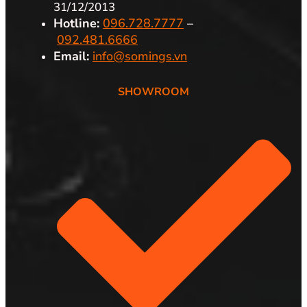
31/12/2013
Hotline:
096.728.7777
–
092.481.6666
Email:
info@somings.vn
SHOWROOM