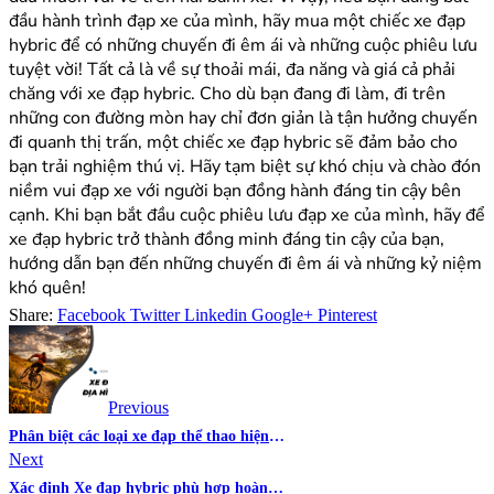
đầu hành trình đạp xe của mình, hãy mua một chiếc xe đạp
hybric để có những chuyến đi êm ái và những cuộc phiêu lưu
tuyệt vời! Tất cả là về sự thoải mái, đa năng và giá cả phải
chăng với xe đạp hybric. Cho dù bạn đang đi làm, đi trên
những con đường mòn hay chỉ đơn giản là tận hưởng chuyến
đi quanh thị trấn, một chiếc xe đạp hybric sẽ đảm bảo cho
bạn trải nghiệm thú vị. Hãy tạm biệt sự khó chịu và chào đón
niềm vui đạp xe với người bạn đồng hành đáng tin cậy bên
cạnh. Khi bạn bắt đầu cuộc phiêu lưu đạp xe của mình, hãy để
xe đạp hybric trở thành đồng minh đáng tin cậy của bạn,
hướng dẫn bạn đến những chuyến đi êm ái và những kỷ niệm
khó quên!
Share:
Facebook
Twitter
Linkedin
Google+
Pinterest
Điều
hướng
bài
Previous
Phân biệt các loại xe đạp thể thao hiện
viết
Next
nay
Xác định Xe đạp hybric phù hợp hoàn