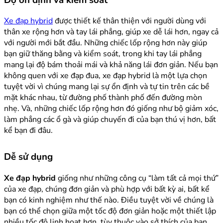
Xe đạp hybrid
được thiết kế thân thiện với người dùng với
thân xe rộng hơn và tay lái phẳng, giúp xe dễ lái hơn, ngay cả
với người mới bắt đầu. Những chiếc lốp rộng hơn này giúp
bạn giữ thăng bằng và kiểm soát, trong khi tay lái phẳng
mang lại độ bám thoải mái và khả năng lái đơn giản. Nếu bạn
không quen với xe đạp đua, xe đạp hybrid là một lựa chọn
tuyệt vời vì chúng mang lại sự ổn định và tự tin trên các bề
mặt khác nhau, từ đường phố thành phố đến đường mòn
nhẹ. Và, những chiếc lốp rộng hơn đó giống như bộ giảm xóc,
làm phẳng các ổ gà và giúp chuyến đi của bạn thú vị hơn, bất
kể bạn đi đâu.
Dễ sử dụng
Xe đạp hybrid
giống như những công cụ “làm tất cả mọi thứ”
của xe đạp, chúng đơn giản và phù hợp với bất kỳ ai, bất kể
bạn có kinh nghiệm như thế nào. Điều tuyệt vời về chúng là
bạn có thể chọn giữa một tốc độ đơn giản hoặc một thiết lập
nhiều tốc độ linh hoạt hơn, tùy thuộc vào sở thích của bạn.