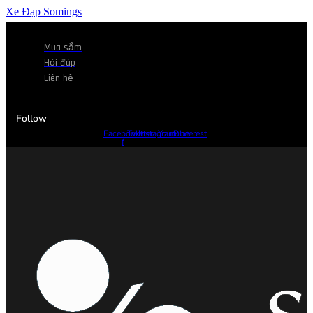
Xe Đạp Somings
Mua sắm
Hỏi đáp
Liên hệ
Follow
Facebook-
Twitter
Instagram
Youtube
Pinterest
f