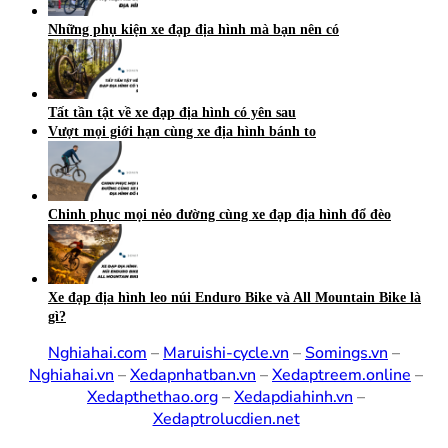
Những phụ kiện xe đạp địa hình mà bạn nên có
Tất tần tật về xe đạp địa hình có yên sau
Vượt mọi giới hạn cùng xe địa hình bánh to
Chinh phục mọi nẻo đường cùng xe đạp địa hình đổ đèo
Xe đạp địa hình leo núi Enduro Bike và All Mountain Bike là
gì?
Nghiahai.com
–
Maruishi-cycle.vn
–
Somings.vn
–
Nghiahai.vn
–
Xedapnhatban.vn
–
Xedaptreem.online
–
Xedapthethao.org
–
Xedapdiahinh.vn
–
Xedaptrolucdien.net