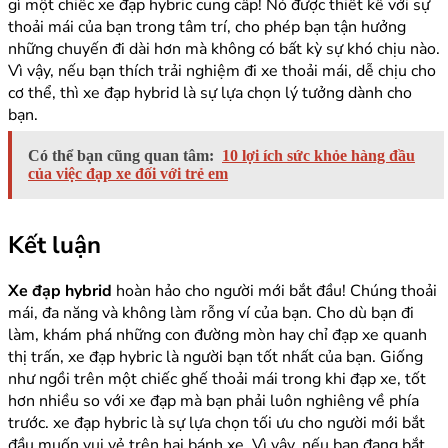
gì một chiếc xe đạp hybric cung cấp! Nó được thiết kế với sự
thoải mái của bạn trong tâm trí, cho phép bạn tận hưởng
những chuyến đi dài hơn mà không có bất kỳ sự khó chịu nào.
Vì vậy, nếu bạn thích trải nghiệm đi xe thoải mái, dễ chịu cho
cơ thể, thì xe đạp hybrid là sự lựa chọn lý tưởng dành cho
bạn.
Có thể bạn cũng quan tâm:
10 lợi ích sức khỏe hàng đầu
của việc đạp xe đối với trẻ em
Kết luận
Xe đạp hybrid
hoàn hảo cho người mới bắt đầu! Chúng thoải
mái, đa năng và không làm rỗng ví của bạn. Cho dù bạn đi
làm, khám phá những con đường mòn hay chỉ đạp xe quanh
thị trấn, xe đạp hybric là người bạn tốt nhất của bạn. Giống
như ngồi trên một chiếc ghế thoải mái trong khi đạp xe, tốt
hơn nhiều so với xe đạp mà bạn phải luôn nghiêng về phía
trước. xe đạp hybric là sự lựa chọn tối ưu cho người mới bắt
đầu muốn vui vẻ trên hai bánh xe. Vì vậy, nếu bạn đang bắt