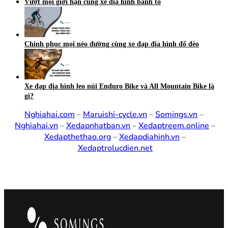
Vượt mọi giới hạn cùng xe địa hình bánh to
Chinh phục mọi nẻo đường cùng xe đạp địa hình đổ đèo
Xe đạp địa hình leo núi Enduro Bike và All Mountain Bike là
gì?
Nghiahai.com
–
Maruishi-cycle.vn
–
Somings.vn
–
Nghiahai.vn
–
Xedapnhatban.vn
–
Xedaptreem.online
–
Xedapthethao.org
–
Xedapdiahinh.vn
–
Xedaptrolucdien.net