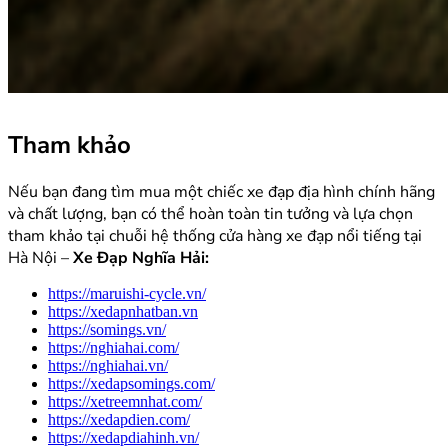
Tham khảo
Nếu bạn đang tìm mua một chiếc xe đạp địa hình chính hãng
và chất lượng, bạn có thể hoàn toàn tin tưởng và lựa chọn
tham khảo tại chuỗi hệ thống cửa hàng xe đạp nổi tiếng tại
Hà Nội –
Xe Đạp Nghĩa Hải:
https://maruishi-cycle.vn/
https://xedapnhatban.vn
https://somings.vn/
https://nghiahai.com/
https://nghiahai.vn/
https://xedapsomings.com/
https://xetreemnhat.com/
https://xedapdien.com/
https://xedapdiahinh.vn/