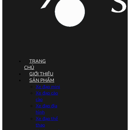
Menu
TRANG
CHỦ
GIỚI THIỆU
SẢN PHẨM
Xe đạp mini
Xe đạp cào
cào
Xe đạp địa
hình
Xe đạp thể
thao