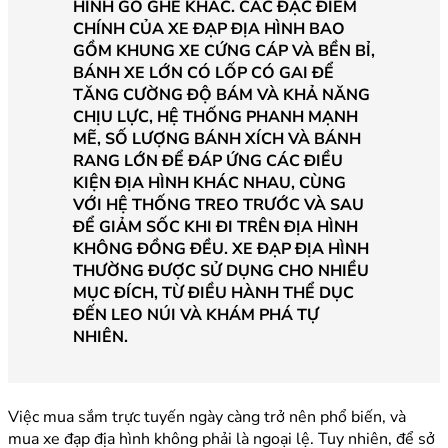
HÌNH GỒ GHỀ KHÁC. CÁC ĐẶC ĐIỂM
CHÍNH CỦA XE ĐẠP ĐỊA HÌNH BAO
GỒM KHUNG XE CỨNG CÁP VÀ BỀN BỈ,
BÁNH XE LỚN CÓ LỐP CÓ GAI ĐỂ
TĂNG CƯỜNG ĐỘ BÁM VÀ KHẢ NĂNG
CHỊU LỰC, HỆ THỐNG PHANH MẠNH
MẼ, SỐ LƯỢNG BÁNH XÍCH VÀ BÁNH
RANG LỚN ĐỂ ĐÁP ỨNG CÁC ĐIỀU
KIỆN ĐỊA HÌNH KHÁC NHAU, CÙNG
VỚI HỆ THỐNG TREO TRƯỚC VÀ SAU
ĐỂ GIẢM SỐC KHI ĐI TRÊN ĐỊA HÌNH
KHÔNG ĐỒNG ĐỀU. XE ĐẠP ĐỊA HÌNH
THƯỜNG ĐƯỢC SỬ DỤNG CHO NHIỀU
MỤC ĐÍCH, TỪ ĐIỀU HÀNH THỂ DỤC
ĐẾN LEO NÚI VÀ KHÁM PHÁ TỰ
NHIÊN.
Việc mua sắm trực tuyến ngày càng trở nên phổ biến, và
mua xe đạp địa hình không phải là ngoại lệ. Tuy nhiên, để sở