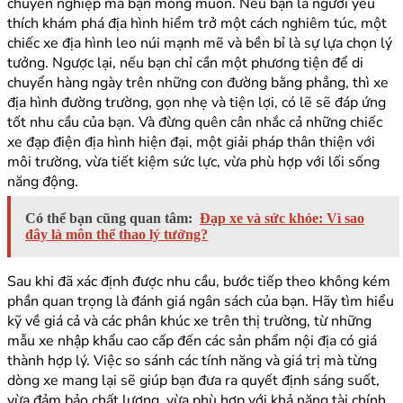
chuyên nghiệp mà bạn mong muốn. Nếu bạn là người yêu
thích khám phá địa hình hiểm trở một cách nghiêm túc, một
chiếc xe địa hình leo núi mạnh mẽ và bền bỉ là sự lựa chọn lý
tưởng. Ngược lại, nếu bạn chỉ cần một phương tiện để di
chuyển hàng ngày trên những con đường bằng phẳng, thì xe
địa hình đường trường, gọn nhẹ và tiện lợi, có lẽ sẽ đáp ứng
tốt nhu cầu của bạn. Và đừng quên cân nhắc cả những chiếc
xe đạp điện địa hình hiện đại, một giải pháp thân thiện với
môi trường, vừa tiết kiệm sức lực, vừa phù hợp với lối sống
năng động.
Có thể bạn cũng quan tâm:
Đạp xe và sức khỏe: Vì sao
đây là môn thể thao lý tưởng?
Sau khi đã xác định được nhu cầu, bước tiếp theo không kém
phần quan trọng là đánh giá ngân sách của bạn. Hãy tìm hiểu
kỹ về giá cả và các phân khúc xe trên thị trường, từ những
mẫu xe nhập khẩu cao cấp đến các sản phẩm nội địa có giá
thành hợp lý. Việc so sánh các tính năng và giá trị mà từng
dòng xe mang lại sẽ giúp bạn đưa ra quyết định sáng suốt,
vừa đảm bảo chất lượng, vừa phù hợp với khả năng tài chính