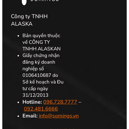
Công ty TNHH
ALASKA
Bản quyền thuộc
về CÔNG TY
TNHH ALASKAN
Giấy chứng nhận
đăng ký doanh
nghiệp số
0106410687 do
Sở kế hoạch và Đu
tư cấp ngày
31/12/2013
Hotline:
096.728.7777
–
092.481.6666
Email:
info@somings.vn