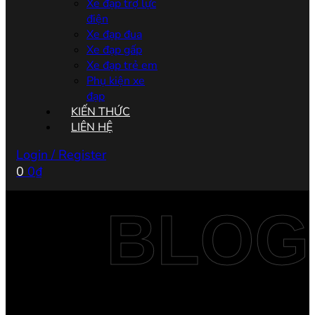
Xe đạp trợ lực
điện
Xe đạp đua
Xe đạp gấp
Xe đạp trẻ em
Phụ kiện xe
đạp
KIẾN THỨC
LIÊN HỆ
Login / Register
0
0
₫
BLOG