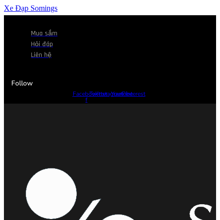
Xe Đạp Somings
Mua sắm
Hỏi đáp
Liên hệ
Follow
Facebook-
Twitter
Instagram
Youtube
Pinterest
f