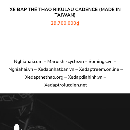
XE ĐẠP THỂ THAO RIKULAU CADENCE (MADE IN
TAIWAN)
29.700.000
₫
Nghiahai.com
–
Maruishi-cycle.vn
–
Somings.vn
–
Nghiahai.vn
–
Xedapnhatban.vn
–
Xedaptreem.online
–
Xedapthethao.org
–
Xedapdiahinh.vn
–
Xedaptrolucdien.net