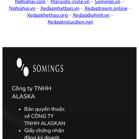
Nghiahai.com
–
Maruishi-cycle.vn
–
Somings.vn
–
Nghiahai.vn
–
Xedapnhatban.vn
–
Xedaptreem.online
–
Xedapthethao.org
–
Xedapdiahinh.vn
–
Xedaptrolucdien.net
Công ty TNHH
ALASKA
Bản quyền thuộc
về CÔNG TY
TNHH ALASKAN
Giấy chứng nhận
đăng ký doanh