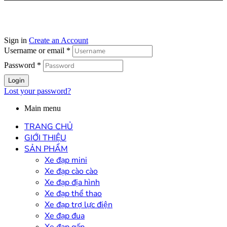
Sign in
Create an Account
Username or email
*
Password
*
Login
Lost your password?
Main menu
TRANG CHỦ
GIỚI THIỆU
SẢN PHẨM
Xe đạp mini
Xe đạp cào cào
Xe đạp địa hình
Xe đạp thể thao
Xe đạp trợ lực điện
Xe đạp đua