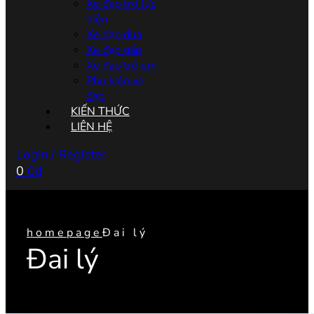
Xe đạp trợ lực
điện
Xe đạp đua
Xe đạp gấp
Xe đạp trẻ em
Phụ kiện xe
đạp
KIẾN THỨC
LIÊN HỆ
Login / Register
0
0
₫
homepage
Đai lý
Đai lý