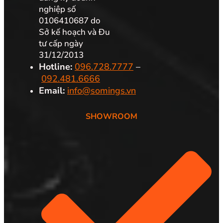
nghiệp số
0106410687 do
Sở kế hoạch và Đu
tư cấp ngày
31/12/2013
Hotline:
096.728.7777
–
092.481.6666
Email:
info@somings.vn
SHOWROOM