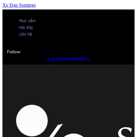
Xe Đạp Somings
Mua sắm
Hỏi đáp
Liên hệ
Follow
Facebook-
Twitter
Instagram
Youtube
Pinterest
f