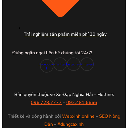
Trải nghiệm sản phẩm miễn phí 30 ngày
Đừng ngần ngại liên hệ chúng tôi 24/7!
Facebook-
Twitter
Instagram
Pinterest
f
Bản quyền thuộc về Xe Đạp Nghĩa Hải – Hotline:
096.728.7777
–
092.481.6666
Thiết kế và đồng hành bởi
Webxinh.online
–
SEO Nông
Dân
–
#dungcaxinh