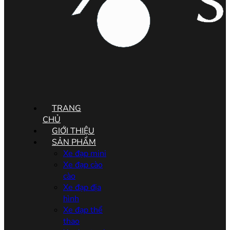
Menu
TRANG
CHỦ
GIỚI THIỆU
SẢN PHẨM
Xe đạp mini
Xe đạp cào
cào
Xe đạp địa
hình
Xe đạp thể
thao