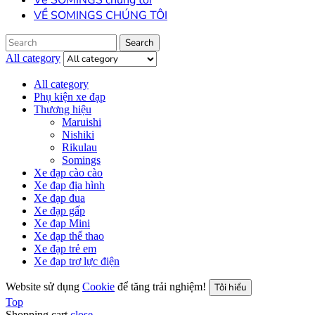
Về SOMINGS chúng tôi
VỀ SOMINGS CHÚNG TÔI
Search
Search
for:
All category
All category
Phụ kiện xe đạp
Thương hiệu
Maruishi
Nishiki
Rikulau
Somings
Xe đạp cào cào
Xe đạp địa hình
Xe đạp đua
Xe đạp gấp
Xe đạp Mini
Xe đạp thể thao
Xe đạp trẻ em
Xe đạp trợ lực điện
Website sử dụng
Cookie
để tăng trải nghiệm!
Tôi hiểu
Top
Shopping cart
close