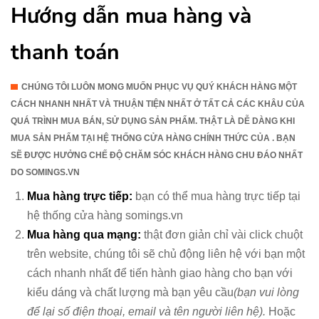
Hướng dẫn mua hàng và
thanh toán
CHÚNG TÔI LUÔN MONG MUỐN PHỤC VỤ QUÝ KHÁCH HÀNG MỘT
CÁCH NHANH NHẤT VÀ THUẬN TIỆN NHẤT Ở TẤT CẢ CÁC KHÂU CỦA
QUÁ TRÌNH MUA BÁN, SỬ DỤNG SẢN PHẨM. THẬT LÀ DỄ DÀNG KHI
MUA SẢN PHẨM TẠI HỆ THỐNG CỬA HÀNG CHÍNH THỨC CỦA . BẠN
SẼ ĐƯỢC HƯỞNG CHẾ ĐỘ CHĂM SÓC KHÁCH HÀNG CHU ĐÁO NHẤT
DO SOMINGS.VN
Mua hàng trực tiếp:
bạn có thể mua hàng trực tiếp tại
hệ thống cửa hàng somings.vn
Mua hàng qua mạng:
thật đơn giản chỉ vài click chuột
trên website, chúng tôi sẽ chủ động liên hệ với bạn một
cách nhanh nhất để tiến hành giao hàng cho bạn với
kiểu dáng và chất lượng mà bạn yêu cầu
(bạn vui lòng
để lại số điện thoại, email và tên người liên hệ).
Hoặc