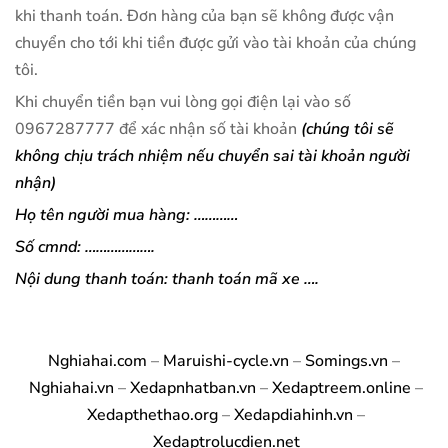
khi thanh toán. Đơn hàng của bạn sẽ không được vận
chuyển cho tới khi tiền được gửi vào tài khoản của chúng
tôi.
Khi chuyển tiền bạn vui lòng gọi điện lại vào số
0967287777 để xác nhận số tài khoản
(chúng tôi sẽ
không chịu trách nhiệm nếu chuyển sai tài khoản người
nhận)
Họ tên người mua hàng: …………
Số cmnd: ……………….
Nội dung thanh toán: thanh toán mã xe ….
Nghiahai.com
–
Maruishi-cycle.vn
–
Somings.vn
–
Nghiahai.vn
–
Xedapnhatban.vn
–
Xedaptreem.online
–
Xedapthethao.org
–
Xedapdiahinh.vn
–
Xedaptrolucdien.net