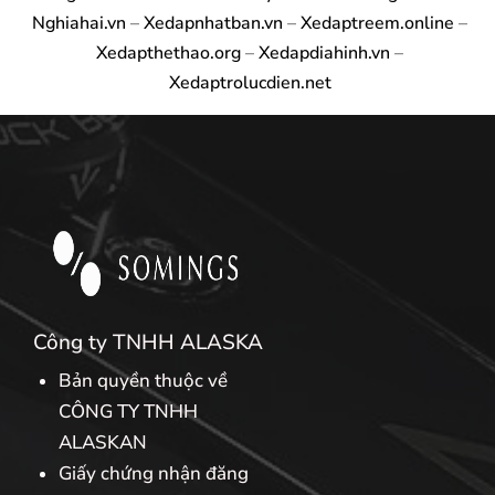
Nghiahai.vn
–
Xedapnhatban.vn
–
Xedaptreem.online
–
Xedapthethao.org
–
Xedapdiahinh.vn
–
Xedaptrolucdien.net
Công ty TNHH ALASKA
Bản quyền thuộc về
CÔNG TY TNHH
ALASKAN
Giấy chứng nhận đăng