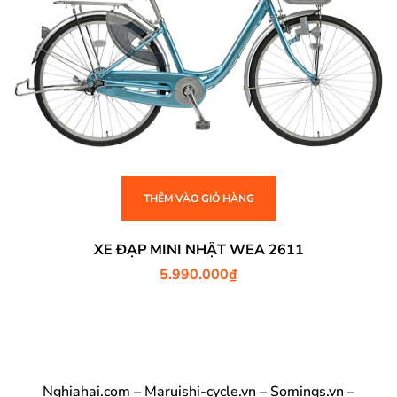
THÊM VÀO GIỎ HÀNG
XE ĐẠP MINI NHẬT WEA 2611
5.990.000
₫
Nghiahai.com
–
Maruishi-cycle.vn
–
Somings.vn
–