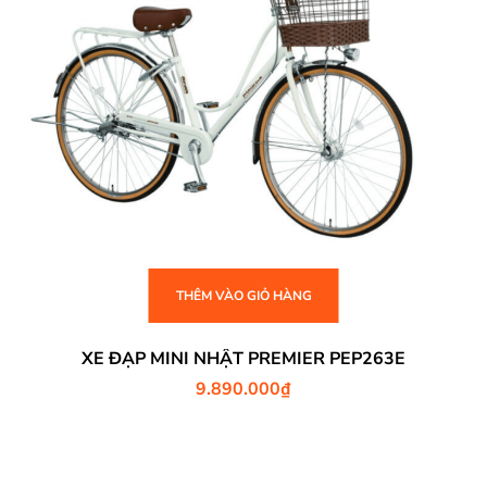
THÊM VÀO GIỎ HÀNG
XE ĐẠP MINI NHẬT PREMIER PEP263E
9.890.000
₫