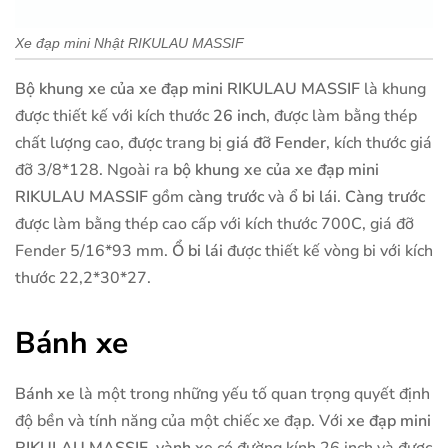
Xe đạp mini Nhật RIKULAU MASSIF
Bộ khung xe của xe đạp mini RIKULAU MASSIF
là khung
được thiết kế với kích thước
26 inch
, được làm bằng thép
chất lượng cao, được trang bị
giá đỡ Fender
, kích thước giá
đỡ 3/8*128. Ngoài ra
bộ khung xe của xe đạp mini
RIKULAU MASSIF
gồm
càng trước
và
ổ bi lái
.
Càng trước
được làm bằng thép cao cấp với kích thước 700C, giá đỡ
Fender 5/16*93 mm.
Ổ bi lái
được thiết kế vòng bi với kích
thước 22,2*30*27.
Bánh xe
Bánh xe
là một trong những yếu tố quan trọng quyết định
độ bền và tính năng của một chiếc xe đạp. Với
xe đạp mini
RIKULAU MASSIF
,
vành xe
có đường kính 26 inch và được