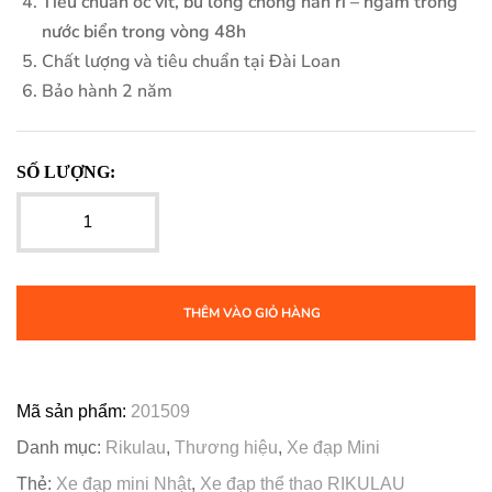
Tiêu chuẩn ốc vít, bu lông chống han rỉ – ngâm trong
nước biển trong vòng 48h
Chất lượng và tiêu chuẩn tại Đài Loan
Bảo hành 2 năm
SỐ LƯỢNG:
THÊM VÀO GIỎ HÀNG
Mã sản phẩm:
201509
Danh mục:
Rikulau
,
Thương hiệu
,
Xe đạp Mini
Thẻ:
Xe đạp mini Nhật
,
Xe đạp thể thao RIKULAU