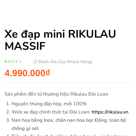
Xe đạp mini RIKULAU
MASSIF
(
2
Đánh Giá Của Khách Hàng)
5.00
2
trên 5 dựa
4.990.000
₫
trên
đánh giá
Sản phẩm đến từ thương hiệu Rikulau Đài Loan
Nguyên thùng đập hộp, mới 100%
Web xe đạp chính thức tại Đài Loan:
https://rikulau.vn
Nan hoa bằng Inox, chân nan hoa bọc Đồng, toàn bộ
chống gỉ sét