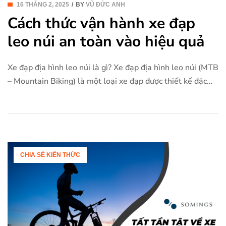
16 THÁNG 2, 2025
BY
VŨ ĐỨC ANH
Cách thức vận hành xe đạp
leo núi an toàn vào hiệu quả
Xe đạp địa hình leo núi là gì? Xe đạp địa hình leo núi (MTB
– Mountain Biking) là một loại xe đạp được thiết kế đặc
biệt để đi trên địa hình khắc nghiệt, bao gồm các con
đường mòn, đường dốc, đá vụn, rừng núi, và các loại địa
hình đồi núi khác. […]
CHIA SẺ KIẾN THỨC