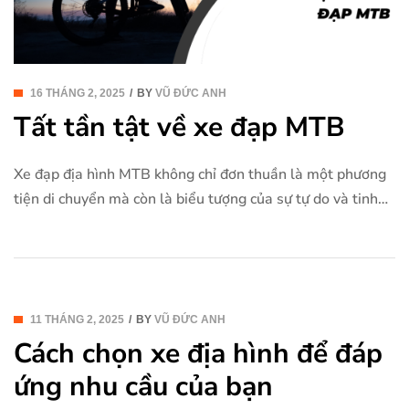
16 THÁNG 2, 2025
BY
VŨ ĐỨC ANH
Tất tần tật về xe đạp MTB
Xe đạp địa hình MTB không chỉ đơn thuần là một phương
tiện di chuyển mà còn là biểu tượng của sự tự do và tinh
thần thách thức. Với khả năng chinh phục mọi địa hình khó
khăn, từ những cánh đồng cỏ rậm đến những con dốc đá
hiểm trở, MTB trở thành […]
11 THÁNG 2, 2025
BY
VŨ ĐỨC ANH
Cách chọn xe địa hình để đáp
ứng nhu cầu của bạn