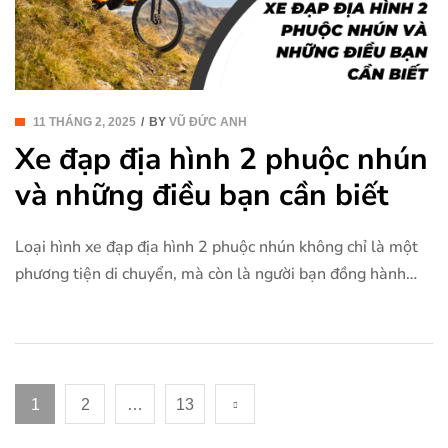
11 THÁNG 2, 2025
BY
VŨ ĐỨC ANH
Xe đạp địa hình 2 phuộc nhún
và những điều bạn cần biết
Loại hình xe đạp địa hình 2 phuộc nhún không chỉ là một
phương tiện di chuyển, mà còn là người bạn đồng hành
của những cuộc phiêu lưu mạo hiểm và những trải nghiệm
đầy hứng khởi. Khi bạn bước lên chiếc xe, bạn không chỉ
đang sẵn sàng cho một chuyến đi, mà […]
1
2
…
13