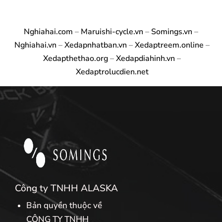
Nghiahai.com
–
Maruishi-cycle.vn
–
Somings.vn
–
Nghiahai.vn
–
Xedapnhatban.vn
–
Xedaptreem.online
–
Xedapthethao.org
–
Xedapdiahinh.vn
–
Xedaptrolucdien.net
Công ty TNHH ALASKA
Bản quyền thuộc về
CÔNG TY TNHH