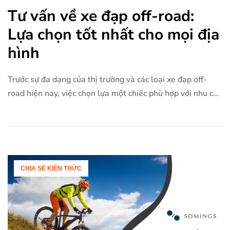
Tư vấn về xe đạp off-road:
Lựa chọn tốt nhất cho mọi địa
hình
Trước sự đa dạng của thị trường và các loại xe đạp off-
road hiện nay, việc chọn lựa một chiếc phù hợp với nhu cầu
và ngân sách của mình có thể trở nên khó khăn. Trong bài
viết này, chúng tôi sẽ cung cấp các lời khuyên và tư vấn xe
đạp off-road phù […]
CHIA SẺ KIẾN THỨC