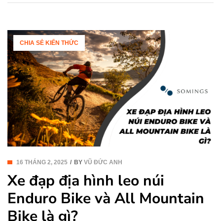
thách thức. Đây là một […]
CHIA SẺ KIẾN THỨC
16 THÁNG 2, 2025
BY
VŨ ĐỨC ANH
Xe đạp địa hình leo núi
Enduro Bike và All Mountain
Bike là gì?