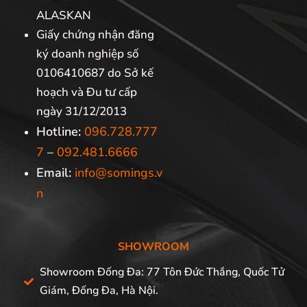
ALASKAN
Giấy chứng nhận đăng
ký doanh nghiệp số
0106410687 do Sở kế
hoạch và Đu tư cấp
ngày 31/12/2013
Hotline:
096.728.777
7
–
092.481.6666
Email:
info@somings.v
n
SHOWROOM
Showroom Đống Đa: 77 Tôn Đức Thắng, Quốc Tử
Giám, Đống Đa, Hà Nội.