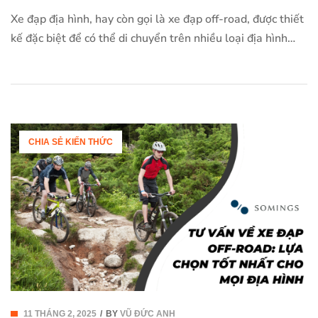
Xe đạp địa hình, hay còn gọi là xe đạp off-road, được thiết
kế đặc biệt để có thể di chuyển trên nhiều loại địa hình
khác nhau, từ những con đường mòn đất đá đến các con
dốc và khu vực gồ ghề. Khi quyết định mua một chiếc xe
đạp địa hình, việc […]
CHIA SẺ KIẾN THỨC
11 THÁNG 2, 2025
BY
VŨ ĐỨC ANH