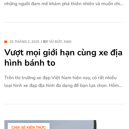
những người đam mê khám phá thiên nhiên và muốn chia
sẻ niềm vui cùng gia đình. Bài viết này của chúng tôi sẽ
cung cấp thông tin chi tiết về loại xe đặc biệt này, bao
gồm cấu tạo, ưu […]
25 THÁNG 2, 2025
BY
VŨ ĐỨC ANH
Vượt mọi giới hạn cùng xe địa
hình bánh to
Trên thị trường xe đạp Việt Nam hiện nay, có rất nhiều
loại hình xe đạp địa hình đa dạng để bạn lựa chọn. Hôm
nay, chúng tôi muốn giới thiệu đến bạn một dòng xe đang
nhận được sự yêu thích đặc biệt từ cộng đồng người đam
mê thể thao mạo hiểm, đó […]
CHIA SẺ KIẾN THỨC