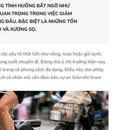
NG TÌNH HUỐNG BẤT NGỜ NHƯ
 QUAN TRỌNG TRONG VIỆC GIẢM
G ĐẦU, ĐẶC BIỆT LÀ NHỮNG TỔN
 VÀ XƯƠNG SỌ.
các yếu tố thời tiết như nắng, mưa hoặc gió lạnh,
ong suốt chuyến đi. Đáng chú ý, thị trường hiện nay
ời trang và phong cách đa dạng. Điều này cho phép
ách cá nhân mà vẫn đảm bảo sự an toàn khi tham