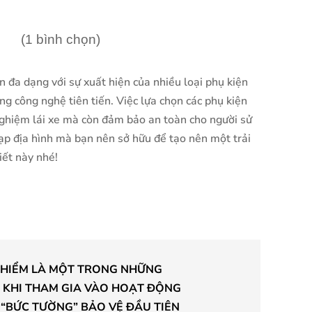
(1 bình chọn)
n đa dạng với sự xuất hiện của nhiều loại phụ kiện
g công nghệ tiên tiến. Việc lựa chọn các phụ kiện
 nghiệm lái xe mà còn đảm bảo an toàn cho người sử
ạp địa hình mà bạn nên sở hữu để tạo nên một trải
iết này nhé!
O HIỂM LÀ MỘT TRONG NHỮNG
 KHI THAM GIA VÀO HOẠT ĐỘNG
M “BỨC TƯỜNG” BẢO VỆ ĐẦU TIÊN