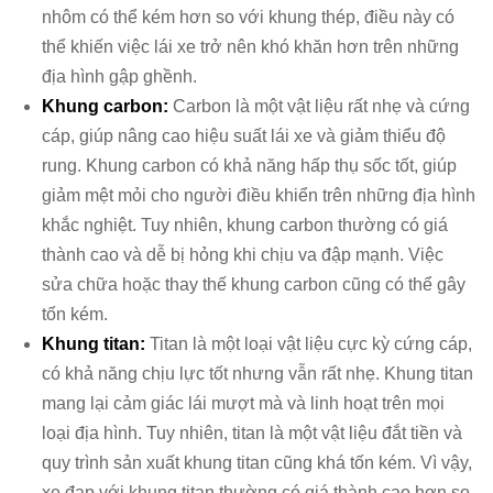
nhôm có thể kém hơn so với khung thép, điều này có
thể khiến việc lái xe trở nên khó khăn hơn trên những
địa hình gập ghềnh.
Khung carbon:
Carbon là một vật liệu rất nhẹ và cứng
cáp, giúp nâng cao hiệu suất lái xe và giảm thiểu độ
rung. Khung carbon có khả năng hấp thụ sốc tốt, giúp
giảm mệt mỏi cho người điều khiển trên những địa hình
khắc nghiệt. Tuy nhiên, khung carbon thường có giá
thành cao và dễ bị hỏng khi chịu va đập mạnh. Việc
sửa chữa hoặc thay thế khung carbon cũng có thể gây
tốn kém.
Khung titan:
Titan là một loại vật liệu cực kỳ cứng cáp,
có khả năng chịu lực tốt nhưng vẫn rất nhẹ. Khung titan
mang lại cảm giác lái mượt mà và linh hoạt trên mọi
loại địa hình. Tuy nhiên, titan là một vật liệu đắt tiền và
quy trình sản xuất khung titan cũng khá tốn kém. Vì vậy,
xe đạp với khung titan thường có giá thành cao hơn so