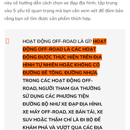
này sẽ hướng dẫn cách chọn xe đạp địa hình, tập trung
vào 5 yếu tố quan trọng mà bạn cần xem xét để đảm bảo
rằng bạn sẽ tìm được sản phẩm thích hợp.
HOẠT ĐỘNG OFF-ROAD LÀ GÌ?
HOẠT
ĐỘNG OFF-ROAD LÀ CÁC HOẠT
ĐỘNG ĐƯỢC THỰC HIỆN TRÊN ĐỊA
HÌNH TỰ NHIÊN HOẶC KHÔNG CÓ
ĐƯỜNG BÊ TÔNG, ĐƯỜNG NHỰA
.
TRONG CÁC HOẠT ĐỘNG OFF-
ROAD, NGƯỜI THAM GIA THƯỜNG
SỬ DỤNG CÁC PHƯƠNG TIỆN
ĐƯỜNG BỘ NHƯ XE ĐẠP ĐỊA HÌNH,
XE MÁY OFF-ROAD, XE BÁN TẢI, XE
SUV HOẶC THẬM CHÍ LÀ ĐI BỘ ĐỂ
KHÁM PHÁ VÀ VƯỢT QUA CÁC ĐỊA