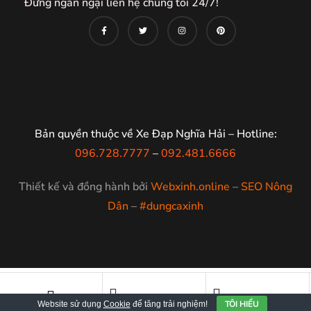
Đừng ngần ngại liên hệ chúng tôi 24/7!
Bản quyền thuộc về Xe Đạp Nghĩa Hải – Hotline:
096.728.7777
–
092.481.6666
Thiết kế và đồng hành bởi
Webxinh.online
–
SEO Nông
Dân
–
#dungcaxinh
TÔI HIỂU
Website sử dụng
Cookie
để tăng trải nghiệm!