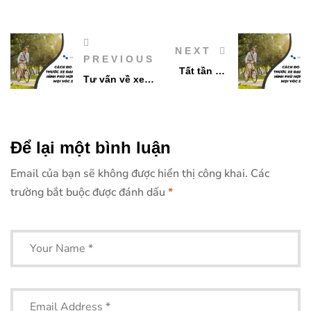
NEXT
PREVIOUS
Tất tần tật
Tư vấn về xe
về xe đạp
đạp off-road:
MTB
Lựa chọn tốt
nhất cho mọi
Để lại một bình luận
địa hình
Email của bạn sẽ không được hiển thị công khai.
Các
trường bắt buộc được đánh dấu
*