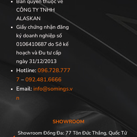
Bản quyền thuộc về
CÔNG TY TNHH
ALASKAN
Giấy chứng nhận đăng
ký doanh nghiệp số
0106410687 do Sở kế
hoạch và Đu tư cấp
ngày 31/12/2013
Hotline:
096.728.777
7
–
092.481.6666
Email:
info@somings.v
n
SHOWROOM
Showroom Đống Đa: 77 Tôn Đức Thắng, Quốc Tử