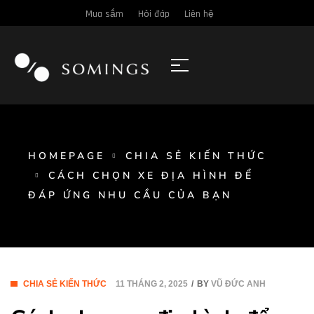
Mua sắm
Hỏi đáp
Liên hệ
HOMEPAGE
CHIA SẺ KIẾN THỨC
CÁCH CHỌN XE ĐỊA HÌNH ĐỂ
ĐÁP ỨNG NHU CẦU CỦA BẠN
CHIA SẺ KIẾN THỨC
11 THÁNG 2, 2025
BY
VŨ ĐỨC ANH