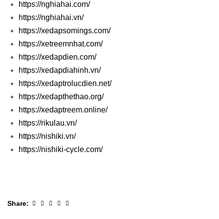
https://nghiahai.com/
https://nghiahai.vn/
https://xedapsomings.com/
https://xetreemnhat.com/
https://xedapdien.com/
https://xedapdiahinh.vn/
https://xedaptrolucdien.net/
https://xedapthethao.org/
https://xedaptreem.online/
https://rikulau.vn/
https://nishiki.vn/
https://nishiki-cycle.com/
Facebook
Twitter
Linkedin
Google+
Pinterest
Share: