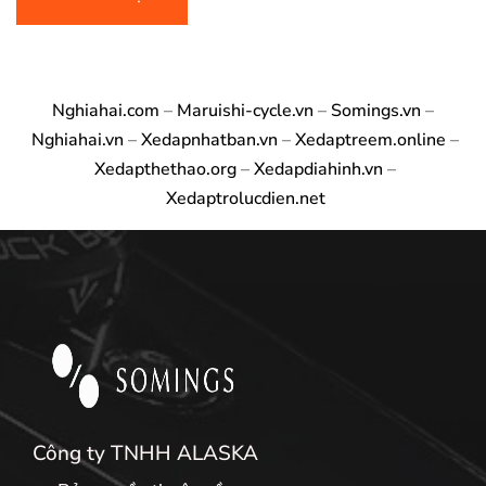
Nghiahai.com
–
Maruishi-cycle.vn
–
Somings.vn
–
Nghiahai.vn
–
Xedapnhatban.vn
–
Xedaptreem.online
–
Xedapthethao.org
–
Xedapdiahinh.vn
–
Xedaptrolucdien.net
Công ty TNHH ALASKA