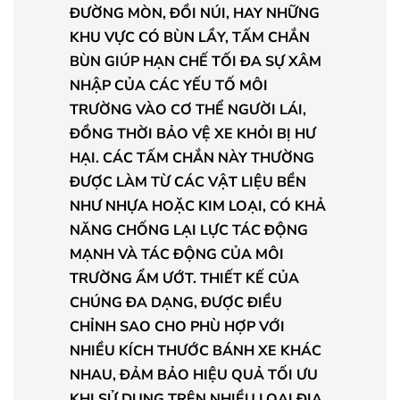
ĐƯỜNG MÒN, ĐỒI NÚI, HAY NHỮNG
KHU VỰC CÓ BÙN LẦY, TẤM CHẮN
BÙN GIÚP HẠN CHẾ TỐI ĐA SỰ XÂM
NHẬP CỦA CÁC YẾU TỐ MÔI
TRƯỜNG VÀO CƠ THỂ NGƯỜI LÁI,
ĐỒNG THỜI BẢO VỆ XE KHỎI BỊ HƯ
HẠI. CÁC TẤM CHẮN NÀY THƯỜNG
ĐƯỢC LÀM TỪ CÁC VẬT LIỆU BỀN
NHƯ NHỰA HOẶC KIM LOẠI, CÓ KHẢ
NĂNG CHỐNG LẠI LỰC TÁC ĐỘNG
MẠNH VÀ TÁC ĐỘNG CỦA MÔI
TRƯỜNG ẨM ƯỚT. THIẾT KẾ CỦA
CHÚNG ĐA DẠNG, ĐƯỢC ĐIỀU
CHỈNH SAO CHO PHÙ HỢP VỚI
NHIỀU KÍCH THƯỚC BÁNH XE KHÁC
NHAU, ĐẢM BẢO HIỆU QUẢ TỐI ƯU
KHI SỬ DỤNG TRÊN NHIỀU LOẠI ĐỊA