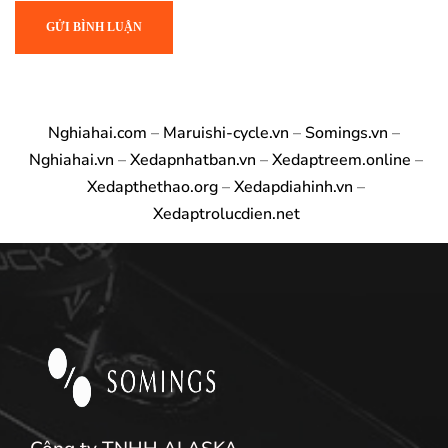
Nghiahai.com
–
Maruishi-cycle.vn
–
Somings.vn
–
Nghiahai.vn
–
Xedapnhatban.vn
–
Xedaptreem.online
–
Xedapthethao.org
–
Xedapdiahinh.vn
–
Xedaptrolucdien.net