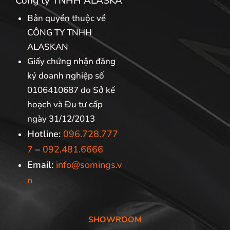
Công ty TNHH ALASKA
Bản quyền thuộc về
CÔNG TY TNHH
ALASKAN
Giấy chứng nhận đăng
ký doanh nghiệp số
0106410687 do Sở kế
hoạch và Đu tư cấp
ngày 31/12/2013
Hotline:
096.728.777
7
–
092.481.6666
Email:
info@somings.v
n
SHOWROOM