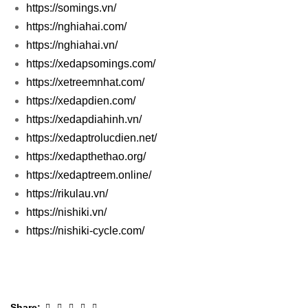
https://somings.vn/
https://nghiahai.com/
https://nghiahai.vn/
https://xedapsomings.com/
https://xetreemnhat.com/
https://xedapdien.com/
https://xedapdiahinh.vn/
https://xedaptrolucdien.net/
https://xedapthethao.org/
https://xedaptreem.online/
https://rikulau.vn/
https://nishiki.vn/
https://nishiki-cycle.com/
Facebook
Twitter
Linkedin
Google+
Pinterest
Share: