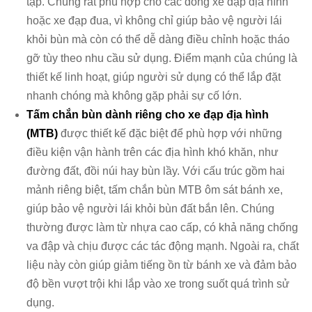
tạp. Chúng rất phù hợp cho các dòng xe đạp địa hình
hoặc xe đạp đua, vì không chỉ giúp bảo vệ người lái
khỏi bùn mà còn có thể dễ dàng điều chỉnh hoặc tháo
gỡ tùy theo nhu cầu sử dụng. Điểm mạnh của chúng là
thiết kế linh hoạt, giúp người sử dụng có thể lắp đặt
nhanh chóng mà không gặp phải sự cố lớn.
Tấm chắn bùn dành riêng cho xe đạp địa hình
(MTB)
được thiết kế đặc biệt để phù hợp với những
điều kiện vận hành trên các địa hình khó khăn, như
đường đất, đồi núi hay bùn lầy. Với cấu trúc gồm hai
mảnh riêng biệt, tấm chắn bùn MTB ôm sát bánh xe,
giúp bảo vệ người lái khỏi bùn đất bắn lên. Chúng
thường được làm từ nhựa cao cấp, có khả năng chống
va đập và chịu được các tác động mạnh. Ngoài ra, chất
liệu này còn giúp giảm tiếng ồn từ bánh xe và đảm bảo
độ bền vượt trội khi lắp vào xe trong suốt quá trình sử
dụng.