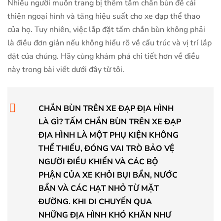
Nhiều người muốn trang bị thêm tấm chắn bùn để cải
thiện ngoại hình và tăng hiệu suất cho xe đạp thể thao
của họ. Tuy nhiên, việc lắp đặt tấm chắn bùn không phải
là điều đơn giản nếu không hiểu rõ về cấu trúc và vị trí lắp
đặt của chúng. Hãy cùng khám phá chi tiết hơn về điều
này trong bài viết dưới đây từ tôi.
CHẮN BÙN TRÊN XE ĐẠP ĐỊA HÌNH
LÀ GÌ? TẤM CHẮN BÙN TRÊN XE ĐẠP
ĐỊA HÌNH LÀ MỘT PHỤ KIỆN KHÔNG
THỂ THIẾU, ĐÓNG VAI TRÒ BẢO VỆ
NGƯỜI ĐIỀU KHIỂN VÀ CÁC BỘ
PHẬN CỦA XE KHỎI BỤI BẨN, NƯỚC
BẨN VÀ CÁC HẠT NHỎ TỪ MẶT
ĐƯỜNG. KHI DI CHUYỂN QUA
NHỮNG ĐỊA HÌNH KHÓ KHĂN NHƯ