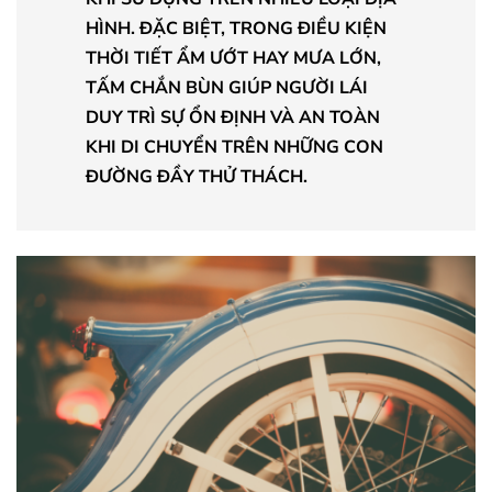
HÌNH. ĐẶC BIỆT, TRONG ĐIỀU KIỆN
THỜI TIẾT ẨM ƯỚT HAY MƯA LỚN,
TẤM CHẮN BÙN GIÚP NGƯỜI LÁI
DUY TRÌ SỰ ỔN ĐỊNH VÀ AN TOÀN
KHI DI CHUYỂN TRÊN NHỮNG CON
ĐƯỜNG ĐẦY THỬ THÁCH.