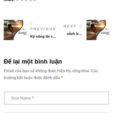
NEXT
PREVIOUS
cách bảo
Kỹ năng lái xe
dưỡng xe
đạp địa hình
đạp bền bỉ
cho người mới
bắt đầu
Để lại một bình luận
Email của bạn sẽ không được hiển thị công khai.
Các
trường bắt buộc được đánh dấu
*