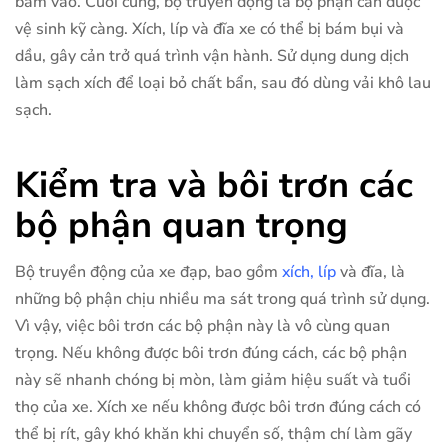
bám vào. Cuối cùng, bộ truyền động là bộ phận cần được
vệ sinh kỹ càng. Xích, líp và đĩa xe có thể bị bám bụi và
dầu, gây cản trở quá trình vận hành. Sử dụng dung dịch
làm sạch xích để loại bỏ chất bẩn, sau đó dùng vải khô lau
sạch.
Kiểm tra và bôi trơn các
bộ phận quan trọng
Bộ truyền động của xe đạp, bao gồm
xích, líp
và đĩa, là
những bộ phận chịu nhiều ma sát trong quá trình sử dụng.
Vì vậy, việc bôi trơn các bộ phận này là vô cùng quan
trọng. Nếu không được bôi trơn đúng cách, các bộ phận
này sẽ nhanh chóng bị mòn, làm giảm hiệu suất và tuổi
thọ của xe. Xích xe nếu không được bôi trơn đúng cách có
thể bị rít, gây khó khăn khi chuyển số, thậm chí làm gãy