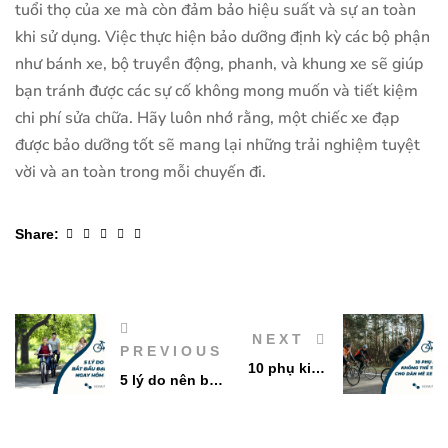
tuổi thọ của xe mà còn đảm bảo hiệu suất và sự an toàn
khi sử dụng. Việc thực hiện bảo dưỡng định kỳ các bộ phận
như bánh xe, bộ truyền động, phanh, và khung xe sẽ giúp
bạn tránh được các sự cố không mong muốn và tiết kiệm
chi phí sửa chữa. Hãy luôn nhớ rằng, một chiếc xe đạp
được bảo dưỡng tốt sẽ mang lại những trải nghiệm tuyệt
vời và an toàn trong mỗi chuyến đi.
Facebook
Twitter
Linkedin
Google+
Pinterest
Share:
NEXT
PREVIOUS
10 phụ kiện
5 lý do nên bắt
không thể
đầu đạp xe
thiếu cho
ngay hôm nay
dân mê xe