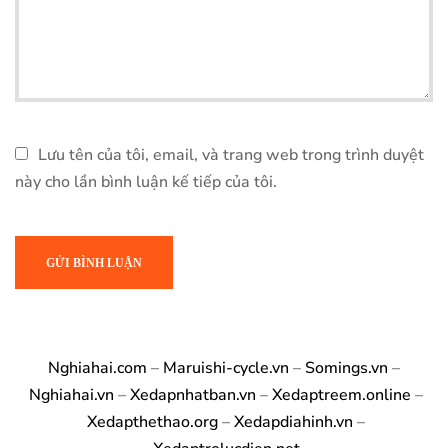
Lưu tên của tôi, email, và trang web trong trình duyệt
này cho lần bình luận kế tiếp của tôi.
Nghiahai.com
–
Maruishi-cycle.vn
–
Somings.vn
–
Nghiahai.vn
–
Xedapnhatban.vn
–
Xedaptreem.online
–
Xedapthethao.org
–
Xedapdiahinh.vn
–