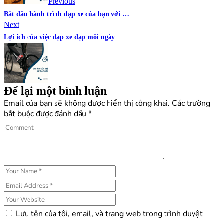
bài
Previous
Bắt đầu hành trình đạp xe của bạn với 13
viết
Next
mẹo hàng đầu
Lợi ích của việc đạp xe đạp mỗi ngày
Để lại một bình luận
Email của bạn sẽ không được hiển thị công khai.
Các trường
bắt buộc được đánh dấu
*
Lưu tên của tôi, email, và trang web trong trình duyệt