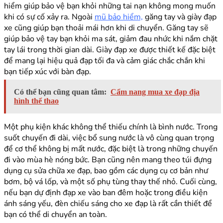
hiểm giúp bảo vệ bạn khỏi những tai nạn không mong muốn
khi có sự cố xảy ra. Ngoài
mũ bảo hiểm,
găng tay và giày đạp
xe cũng giúp bạn thoải mái hơn khi di chuyển. Găng tay sẽ
giúp bảo vệ tay bạn khỏi ma sát, giảm đau nhức khi nắm chặt
tay lái trong thời gian dài. Giày đạp xe được thiết kế đặc biệt
để mang lại hiệu quả đạp tối đa và cảm giác chắc chắn khi
bạn tiếp xúc với bàn đạp.
Có thể bạn cũng quan tâm:
Cẩm nang mua xe đạp địa
hình thể thao
Một phụ kiện khác không thể thiếu chính là bình nước. Trong
suốt chuyến đi dài, việc bổ sung nước là vô cùng quan trọng
để cơ thể không bị mất nước, đặc biệt là trong những chuyến
đi vào mùa hè nóng bức. Bạn cũng nên mang theo túi đựng
dụng cụ sửa chữa xe đạp, bao gồm các dụng cụ cơ bản như
bơm, bộ vá lốp, và một số phụ tùng thay thế nhỏ. Cuối cùng,
nếu bạn dự định đạp xe vào ban đêm hoặc trong điều kiện
ánh sáng yếu, đèn chiếu sáng cho xe đạp là rất cần thiết để
bạn có thể di chuyển an toàn.