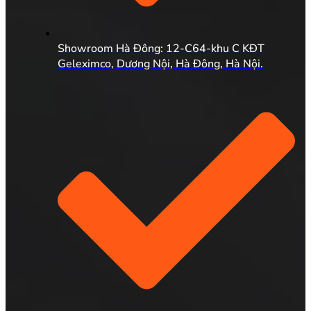
Showroom Hà Đông: 12-C64-khu C KĐT
Geleximco, Dương Nội, Hà Đông, Hà Nội.