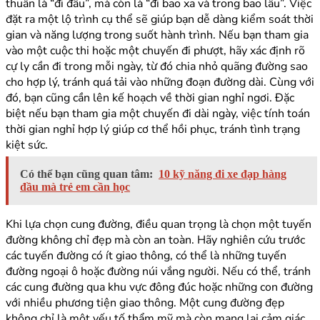
thuần là “đi đâu”, mà còn là “đi bao xa và trong bao lâu”. Việc
đặt ra một lộ trình cụ thể sẽ giúp bạn dễ dàng kiểm soát thời
gian và năng lượng trong suốt hành trình. Nếu bạn tham gia
vào một cuộc thi hoặc một chuyến đi phượt, hãy xác định rõ
cự ly cần đi trong mỗi ngày, từ đó chia nhỏ quãng đường sao
cho hợp lý, tránh quá tải vào những đoạn đường dài. Cùng với
đó, bạn cũng cần lên kế hoạch về thời gian nghỉ ngơi. Đặc
biệt nếu bạn tham gia một chuyến đi dài ngày, việc tính toán
thời gian nghỉ hợp lý giúp cơ thể hồi phục, tránh tình trạng
kiệt sức.
Có thể bạn cũng quan tâm:
10 kỹ năng đi xe đạp hàng
đầu mà trẻ em cần học
Khi lựa chọn cung đường, điều quan trọng là chọn một tuyến
đường không chỉ đẹp mà còn an toàn. Hãy nghiên cứu trước
các tuyến đường có ít giao thông, có thể là những tuyến
đường ngoại ô hoặc đường núi vắng người. Nếu có thể, tránh
các cung đường qua khu vực đông đúc hoặc những con đường
với nhiều phương tiện giao thông. Một cung đường đẹp
không chỉ là một yếu tố thẩm mỹ mà còn mang lại cảm giác