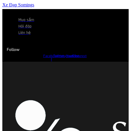
Xe Đạp Somings
Mua sắm
Hỏi đáp
Liên hệ
Follow
Facebook-
Twitter
Instagram
Youtube
Pinterest
f