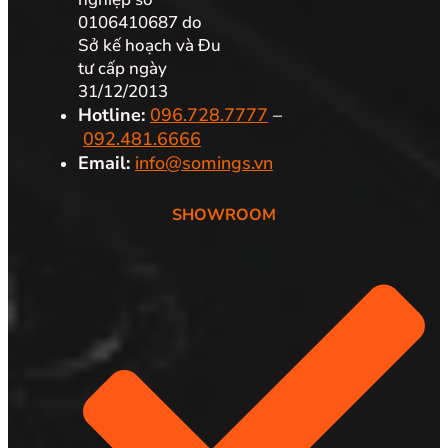
0106410687 do
Sở kế hoạch và Đu
tư cấp ngày
31/12/2013
Hotline:
096.728.7777
–
092.481.6666
Email:
info@somings.vn
SHOWROOM