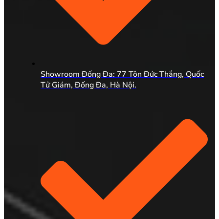
Showroom Đống Đa: 77 Tôn Đức Thắng, Quốc
Tử Giám, Đống Đa, Hà Nội.