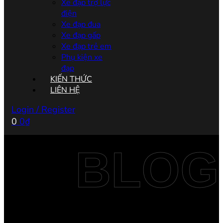
Xe đạp trợ lực
điện
Xe đạp đua
Xe đạp gấp
Xe đạp trẻ em
Phụ kiện xe
đạp
KIẾN THỨC
LIÊN HỆ
Login / Register
0
0
₫
BLOG