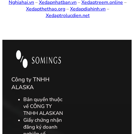
Nghiahai.vn
–
Xedapnhatban.vn
–
Xedaptreem.online
–
Xedapthethao.org
–
Xedapdiahinh.vn
–
Xedaptrolucdien.net
Công ty TNHH
ALASKA
Bản quyền thuộc
về CÔNG TY
TNHH ALASKAN
Giấy chứng nhận
đăng ký doanh
nghiệp số