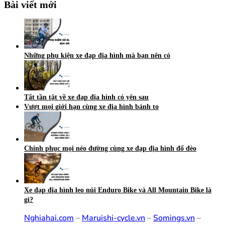
Bài viết mới
Những phụ kiện xe đạp địa hình mà bạn nên có
Tất tần tật về xe đạp địa hình có yên sau
Vượt mọi giới hạn cùng xe địa hình bánh to
Chinh phục mọi nẻo đường cùng xe đạp địa hình đổ đèo
Xe đạp địa hình leo núi Enduro Bike và All Mountain Bike là
gì?
Nghiahai.com
–
Maruishi-cycle.vn
–
Somings.vn
–