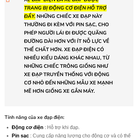
TRANG BỊ ĐỘNG CƠ ĐIỆN HỖ TRỢ
ĐẨY.
NHỮNG CHIẾC XE ĐẠP NÀY
THƯỜNG ĐI KÈM VỚI PIN SẠC, CHO
PHÉP NGƯỜI LÁI ĐI ĐƯỢC QUÃNG
ĐƯỜNG DÀI HƠN VỚI ÍT NỖ LỰC VỀ
THỂ CHẤT HƠN. XE ĐẠP ĐIỆN CÓ
NHIỀU KIỂU DÁNG KHÁC NHAU, TỪ
NHỮNG CHIẾC TRÔNG GIỐNG NHƯ
XE ĐẠP TRUYỀN THỐNG VỚI ĐỘNG
CƠ NHỎ ĐẾN NHỮNG MẪU XE MẠNH
MẼ HƠN GIỐNG XE GẮN MÁY.
Tính năng của xe đạp điện:
Động cơ điện
: Hỗ trợ khi đạp.
Pin sạc
: Cung cấp năng lượng cho động cơ và có thể