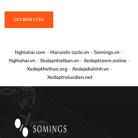
Nghiahai.com
–
Maruishi-cycle.vn
–
Somings.vn
–
Nghiahai.vn
–
Xedapnhatban.vn
–
Xedaptreem.online
–
Xedapthethao.org
–
Xedapdiahinh.vn
–
Xedaptrolucdien.net