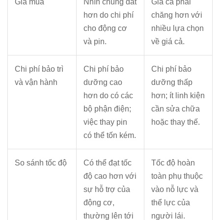
Giá mua
Nhìn chung đắt
Giá cả phải
hơn do chi phí
chăng hơn với
cho động cơ
nhiều lựa chọn
và pin.
về giá cả.
Chi phí bảo trì
Chi phí bảo
Chi phí bảo
và vận hành
dưỡng cao
dưỡng thấp
hơn do có các
hơn; ít linh kiện
bộ phận điện;
cần sửa chữa
việc thay pin
hoặc thay thế.
có thể tốn kém.
So sánh tốc độ
Có thể đạt tốc
Tốc độ hoàn
độ cao hơn với
toàn phụ thuộc
sự hỗ trợ của
vào nỗ lực và
động cơ,
thể lực của
thường lên tới
người lái.