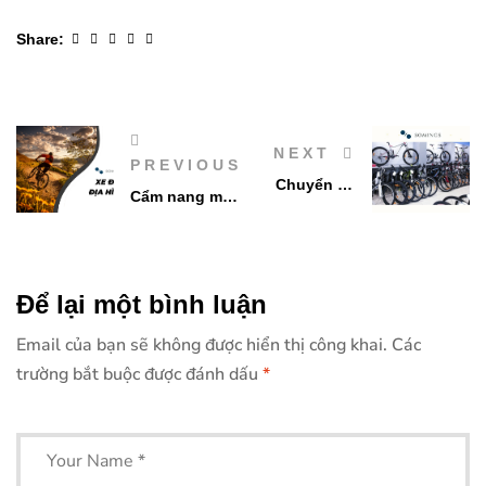
Facebook
Twitter
Linkedin
Google+
Pinterest
Share:
NEXT
PREVIOUS
Chuyển số
Cẩm nang mua
trên xe đạp
xe đạp địa
của bạn:
hình thể thao
Hướng dẫn
cho người
Để lại một bình luận
mới bắt đầu
Email của bạn sẽ không được hiển thị công khai.
Các
trường bắt buộc được đánh dấu
*