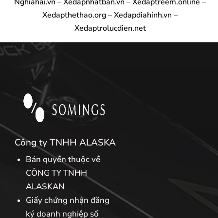
Nghiahai.vn
–
Xedapnhatban.vn
–
Xedaptreem.online
–
Xedapthethao.org
–
Xedapdiahinh.vn
–
Xedaptrolucdien.net
Công ty TNHH ALASKA
Bản quyền thuộc về
CÔNG TY TNHH
ALASKAN
Giấy chứng nhận đăng
ký doanh nghiệp số