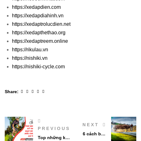
https://xedapdien.com
https://xedapdiahinh.vn
https://xedaptrolucdien.net
https://xedapthethao.org
https://xedaptreem.online
https://rikulau.vn
https://nishiki.vn
https://nishiki-cycle.com
Facebook
Twitter
Linkedin
Google+
Pinterest
Share:
NEXT
PREVIOUS
6 cách bạn
Top những kỹ