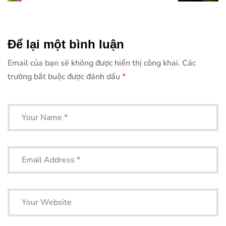
nên biết để
thuật đạp xe
cải thiện kỹ
leo dốc chuẩn,
năng đi xe
an toàn
đạp
Để lại một bình luận
Email của bạn sẽ không được hiển thị công khai.
Các
trường bắt buộc được đánh dấu
*