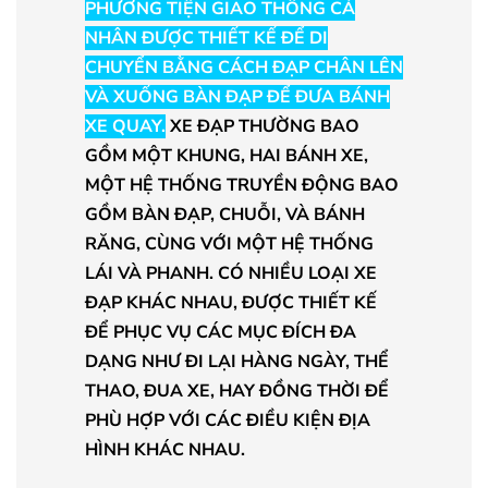
PHƯƠNG TIỆN GIAO THÔNG CÁ
NHÂN ĐƯỢC THIẾT KẾ ĐỂ DI
CHUYỂN BẰNG CÁCH ĐẠP CHÂN LÊN
VÀ XUỐNG BÀN ĐẠP ĐỂ ĐƯA BÁNH
XE QUAY.
XE ĐẠP THƯỜNG BAO
GỒM MỘT KHUNG, HAI BÁNH XE,
MỘT HỆ THỐNG TRUYỀN ĐỘNG BAO
GỒM BÀN ĐẠP, CHUỖI, VÀ BÁNH
RĂNG, CÙNG VỚI MỘT HỆ THỐNG
LÁI VÀ PHANH. CÓ NHIỀU LOẠI XE
ĐẠP KHÁC NHAU, ĐƯỢC THIẾT KẾ
ĐỂ PHỤC VỤ CÁC MỤC ĐÍCH ĐA
DẠNG NHƯ ĐI LẠI HÀNG NGÀY, THỂ
THAO, ĐUA XE, HAY ĐỒNG THỜI ĐỂ
PHÙ HỢP VỚI CÁC ĐIỀU KIỆN ĐỊA
HÌNH KHÁC NHAU.