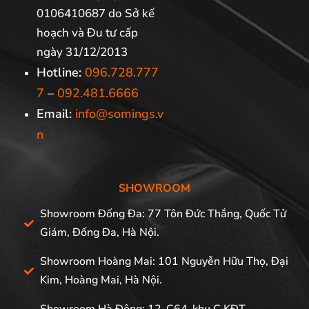
0106410687 do Sở kế
hoạch và Đu tư cấp
ngày 31/12/2013
Hotline:
096.728.777
7
–
092.481.6666
Email:
info@somings.v
n
SHOWROOM
Showroom Đống Đa: 77 Tôn Đức Thắng, Quốc Tử
Giám, Đống Đa, Hà Nội.
Showroom Hoàng Mai: 101 Nguyễn Hữu Thọ, Đại
Kim, Hoàng Mai, Hà Nội.
Showroom Hà Đông: 12-C64-khu C KĐT