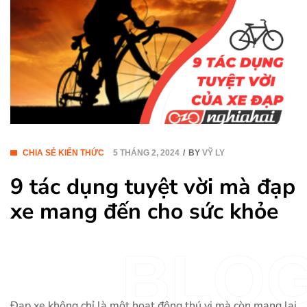
CHIA SẺ KIẾN THỨC
5 THÁNG 2, 2024
BY
VỸ LY
9 tác dụng tuyệt vời mà đạp
xe mang đến cho sức khỏe
BLO
Đạp xe không chỉ là một hoạt động thú vị mà còn mang lại