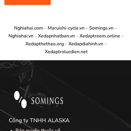
Nghiahai.com
–
Maruishi-cycle.vn
–
Somings.vn
–
Nghiahai.vn
–
Xedapnhatban.vn
–
Xedaptreem.online
–
Xedapthethao.org
–
Xedapdiahinh.vn
–
Xedaptrolucdien.net
Công ty TNHH ALASKA
Bản quyền thuộc về