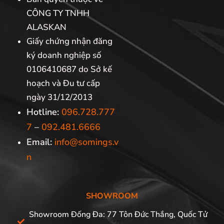
CÔNG TY TNHH
ALASKAN
Giấy chứng nhận đăng
ký doanh nghiệp số
0106410687 do Sở kế
hoạch và Đu tư cấp
ngày 31/12/2013
Hotline:
096.728.777
7
–
092.481.6666
Email:
info@somings.v
n
SHOWROOM
Showroom Đống Đa: 77 Tôn Đức Thắng, Quốc Tử