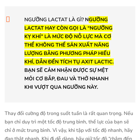
NGƯỠNG LACTAT LÀ GÌ?
N
GƯỠNG
LACTAT HAY CÒN GỌI LÀ “NGƯỠNG
KỴ KHÍ” LÀ MỨC ĐỘ NỖ LỰC MÀ CƠ
THỂ KHÔNG THỂ SẢN XUẤT NĂNG
LƯỢNG BẰNG PHƯƠNG PHÁP HIẾU
KHÍ, DẪN ĐẾN TÍCH TỤ AXIT LACTIC.
BẠN SẼ CẢM NHẬN ĐƯỢC SỰ MỆT
MỎI CƠ BẮP, ĐAU VÀ THỞ NHANH
KHI VƯỢT QUA NGƯỠNG NÀY.
Thay đổi cường độ trong suốt tuần là rất quan trọng. Nếu
bạn chỉ duy trì một tốc độ trung bình, thể lực của bạn sẽ
chỉ ở mức trung bình. Vì vậy, khi tập với tốc độ nhanh, hãy
đạp thật nhanh. Khi đi dễ dàng, hãy giữ tốc độ “chậm đến