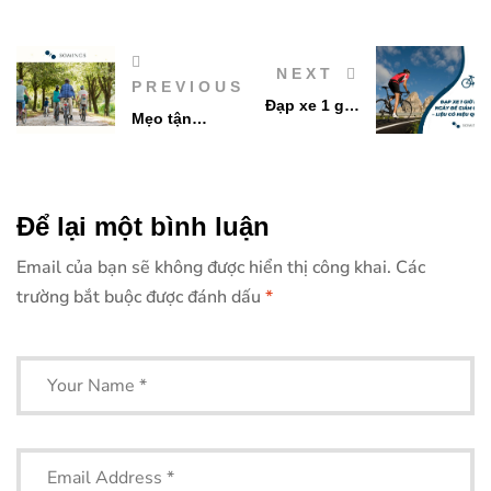
NEXT
PREVIOUS
Đạp xe 1 giờ
Mẹo tận
mỗi ngày để
hưởng đạp xe
giảm cân –
trong mùa gió
liệu có hiệu
quả?
Để lại một bình luận
Email của bạn sẽ không được hiển thị công khai.
Các
trường bắt buộc được đánh dấu
*