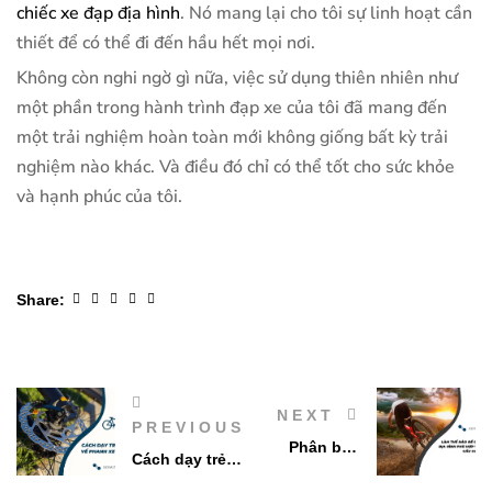
chiếc xe đạp địa hình
. Nó mang lại cho tôi sự linh hoạt cần
thiết để có thể đi đến hầu hết mọi nơi.
Không còn nghi ngờ gì nữa, việc sử dụng thiên nhiên như
một phần trong hành trình đạp xe của tôi đã mang đến
một trải nghiệm hoàn toàn mới không giống bất kỳ trải
nghiệm nào khác. Và điều đó chỉ có thể tốt cho sức khỏe
và hạnh phúc của tôi.
Facebook
Twitter
Linkedin
Google+
Pinterest
Share:
NEXT
PREVIOUS
Phân biệt
Cách dạy trẻ
các loại lốp
em về phanh