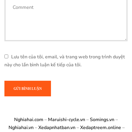
Lưu tên của tôi, email, và trang web trong trình duyệt
này cho lần bình luận kế tiếp của tôi.
Nghiahai.com
–
Maruishi-cycle.vn
–
Somings.vn
–
Nghiahai.vn
–
Xedapnhatban.vn
–
Xedaptreem.online
–