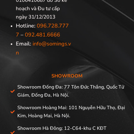
0106410687 do Sở kế
hoạch và Đu tư cấp
ngày 31/12/2013
Hotline:
096.728.777
7
–
092.481.6666
Email:
info@somings.v
n
SHOWROOM
Showroom Đống Đa: 77 Tôn Đức Thắng, Quốc Tử
Giám, Đống Đa, Hà Nội.
Showroom Hoàng Mai: 101 Nguyễn Hữu Thọ, Đại
Kim, Hoàng Mai, Hà Nội.
Showroom Hà Đông: 12-C64-khu C KĐT