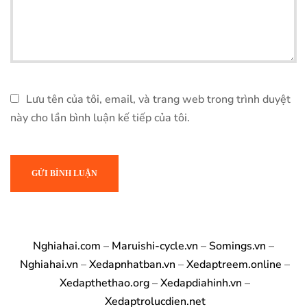
Lưu tên của tôi, email, và trang web trong trình duyệt
này cho lần bình luận kế tiếp của tôi.
Nghiahai.com
–
Maruishi-cycle.vn
–
Somings.vn
–
Nghiahai.vn
–
Xedapnhatban.vn
–
Xedaptreem.online
–
Xedapthethao.org
–
Xedapdiahinh.vn
–
Xedaptrolucdien.net