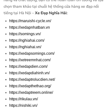
hãng và chất lượng, bạn có thể hoàn toàn tin tưởng và lựa
chọn tham khảo tại chuỗi hệ thống cửa hàng xe đạp nổi
tiếng tại Hà Nội –
Xe Đạp Nghĩa Hải:
https://maruishi-cycle.vn/
https://xedapnhatban.vn
https://somings.vn/
https://nghiahai.com/
https://nghiahai.vn/
https://xedapsomings.com/
https://xetreemnhat.com/
https://xedapdien.com/
https://xedapdiahinh.vn/
https://xedaptrolucdien.net/
https://xedapthethao.org/
https://xedaptreem.online/
https://rikulau.vn/
https://nishiki.vn/