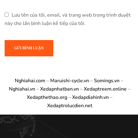
Lưu tên của tôi, email, và trang web trong trình duyệt
này cho lần bình luận kế tiếp của tôi.
Nghiahai.com
–
Maruishi-cycle.vn
–
Somings.vn
–
Nghiahai.vn
–
Xedapnhatban.vn
–
Xedaptreem.online
–
Xedapthethao.org
–
Xedapdiahinh.vn
–
Xedaptrolucdien.net