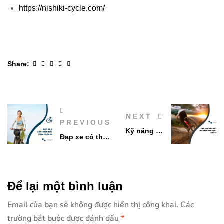
https://nishiki-cycle.com/
Facebook
Twitter
Linkedin
Google+
Pinterest
Share:
NEXT
PREVIOUS
Kỹ năng lái
Đạp xe có thể
xe đạp địa
cải thiện sức
hình cho
khỏe tinh thần
người mới
của bạn
bắt đầu
Để lại một bình luận
không?
Email của bạn sẽ không được hiển thị công khai.
Các
trường bắt buộc được đánh dấu
*