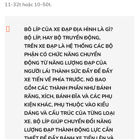
11-32t hoặc 10-50t.
BÔ LÍP CỦA XE ĐẠP ĐỊA HÌNH LÀ GÌ?
BỘ LÍP, HAY BỘ TRUYỀN ĐỘNG,
TRÊN XE ĐẠP LÀ HỆ THỐNG CÁC BỘ
PHẬN CÓ CHỨC NĂNG CHUYỂN
ĐỘNG TỪ NĂNG LƯỢNG ĐẠP CỦA
NGƯỜI LÁI THÀNH SỨC ĐẨY ĐỂ ĐẨY
XE TIẾN VỀ PHÍA TRƯỚC. NÓ BAO
GỒM CÁC THÀNH PHẦN NHƯ BÁNH
RĂNG, XÍCH, BÁNH ĐĨA VÀ CÁC PHỤ
KIỆN KHÁC, PHỤ THUỘC VÀO KIỂU
DÁNG VÀ CẤU TRÚC CỦA TỪNG LOẠI
XE. BỘ LÍP GIÚP CHUYỂN ĐỔI NĂNG
LƯỢNG ĐẠP THÀNH ĐỘNG LỰC CẦN
THIẾT ĐỂ ĐẨY BÁNH XE TIẾN LÊN VÀ