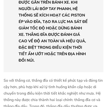
ĐƯỢC GẮN TRÊN BÁNH XE. KHI
NGƯỜI LÁI BÓP TAY PHANH, HỆ
THỐNG SẼ KÍCH HOẠT CÁC PISTON
ÉP VÀO ĐĨA, TẠO RA LỰC MA SÁT ĐỂ
GIẢM TỐC ĐỘ HOẶC DỪNG BÁNH
XE. THẮNG ĐĨA ĐƯỢC ĐÁNH GIÁ
CAO VỀ ĐỘ AN TOÀN VÀ HIỆU QUẢ,
ĐẶC BIỆT TRONG ĐIỀU KIỆN THỜI
TIẾT ẨM ƯỚT HOẶC TRÊN ĐỊA HÌNH
ĐỒI NÚI.
So với thắng cơ, thắng đĩa có thiết kế phức tạp và đáng tin
cậy hơn, phù hợp khi xử lý tình huống khẩn cấp hoặc di
chuyển trong điều kiện thời tiết khắc nghiệt như mưa. Hệ
thống này được chia thành hai loại chính: thắng đĩa cơ và
thắng đĩa dầu. Trong đó, thắng đĩa dầu thường được ưa