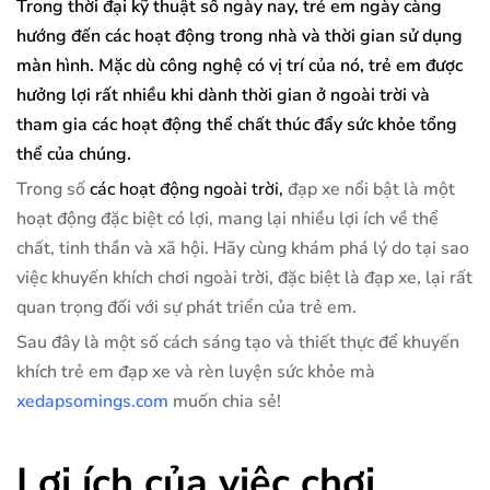
Trong thời đại kỹ thuật số ngày nay, trẻ em ngày càng
hướng đến các hoạt động trong nhà và thời gian sử dụng
màn hình. Mặc dù công nghệ có vị trí của nó, trẻ em được
hưởng lợi rất nhiều khi dành thời gian ở ngoài trời và
tham gia các hoạt động thể chất thúc đẩy sức khỏe tổng
thể của chúng.
Trong số
các hoạt động ngoài trời,
đạp xe nổi bật là một
hoạt động đặc biệt có lợi, mang lại nhiều lợi ích về thể
chất, tinh thần và xã hội. Hãy cùng khám phá lý do tại sao
việc khuyến khích chơi ngoài trời, đặc biệt là đạp xe, lại rất
quan trọng đối với sự phát triển của trẻ em.
Sau đây là một số cách sáng tạo và thiết thực để khuyến
khích trẻ em đạp xe và rèn luyện sức khỏe mà
xedapsomings.com
muốn chia sẻ!
Lợi ích của việc chơi