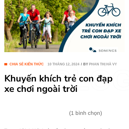
CHIA SẺ KIẾN THỨC
10 THÁNG 12, 2024
BY
PHAN THỊ HÀ VY
BLO
Khuyến khích trẻ con đạp
xe chơi ngoài trời
(1 bình chọn)