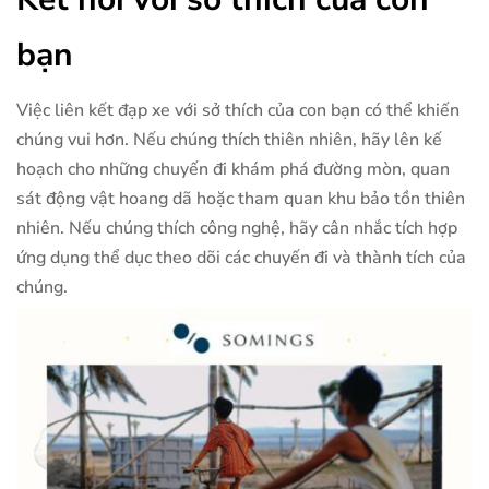
bạn
Việc liên kết đạp xe với sở thích của con bạn có thể khiến
chúng vui hơn. Nếu chúng thích thiên nhiên, hãy lên kế
hoạch cho những chuyến đi khám phá đường mòn, quan
sát động vật hoang dã hoặc tham quan khu bảo tồn thiên
nhiên. Nếu chúng thích công nghệ, hãy cân nhắc tích hợp
ứng dụng thể dục theo dõi các chuyến đi và thành tích của
chúng.