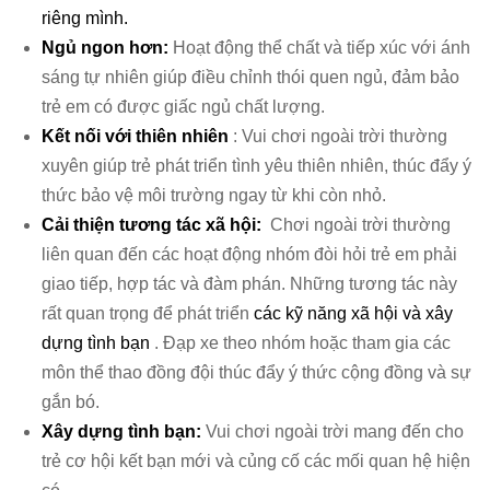
riêng mình.
Ngủ ngon hơn:
Hoạt động thể chất và tiếp xúc với ánh
sáng tự nhiên giúp điều chỉnh thói quen ngủ, đảm bảo
trẻ em có được giấc ngủ chất lượng.
Kết nối với thiên nhiên
: Vui chơi ngoài trời thường
xuyên giúp trẻ phát triển tình yêu thiên nhiên, thúc đẩy ý
thức bảo vệ môi trường ngay từ khi còn nhỏ.
Cải thiện tương tác xã hội:
Chơi ngoài trời thường
liên quan đến các hoạt động nhóm đòi hỏi trẻ em phải
giao tiếp, hợp tác và đàm phán. Những tương tác này
rất quan trọng để phát triển
các kỹ năng xã hội và xây
dựng tình bạn
. Đạp xe theo nhóm hoặc tham gia các
môn thể thao đồng đội thúc đẩy ý thức cộng đồng và sự
gắn bó.
Xây dựng tình bạn:
Vui chơi ngoài trời mang đến cho
trẻ cơ hội kết bạn mới và củng cố các mối quan hệ hiện