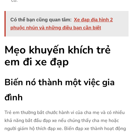
có.
Có thể bạn cũng quan tâm:
Xe đạp địa hình 2
phuộc nhún và những điều bạn cần biết
Mẹo khuyến khích trẻ
em đi xe đạp
Biến nó thành một việc gia
đình
Trẻ em thường bắt chước hành vi của cha mẹ và có nhiều
khả năng bắt đầu đạp xe nếu chúng thấy cha mẹ hoặc
người giám hộ thích đạp xe. Biến đạp xe thành hoạt động