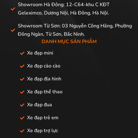
Showroom Hà Đông: 12-C64-khu C KĐT
Geleximco, Dương Nội, Hà Đông, Hà Nội.
Showroom Từ Sơn: 03 Nguyễn Công Hãng, Phường
Đông Ngàn, Từ Sơn, Bắc Ninh.
DANH MỤC SẢN PHẨM
Xe đạp mini
Xe đạp cào cào
Xe đạp địa hình
Xe đạp thể thao
Xe đạp đua
Xe đạp trẻ em
Xe đạp trợ lực