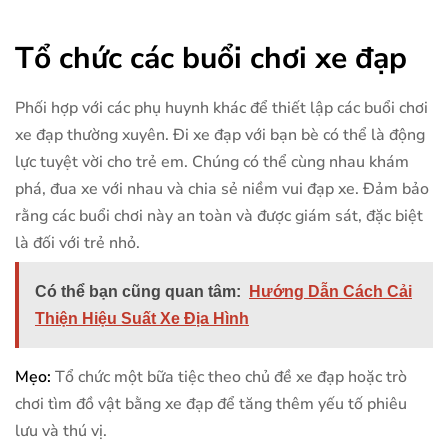
Tổ chức các buổi chơi xe đạp
Phối hợp với các phụ huynh khác để thiết lập các buổi chơi
xe đạp thường xuyên. Đi xe đạp với bạn bè có thể là động
lực tuyệt vời cho trẻ em. Chúng có thể cùng nhau khám
phá, đua xe với nhau và chia sẻ niềm vui đạp xe. Đảm bảo
rằng các buổi chơi này an toàn và được giám sát, đặc biệt
là đối với trẻ nhỏ.
Có thể bạn cũng quan tâm:
Hướng Dẫn Cách Cải
Thiện Hiệu Suất Xe Địa Hình
Mẹo:
Tổ chức một bữa tiệc theo chủ đề xe đạp hoặc trò
chơi tìm đồ vật bằng xe đạp để tăng thêm yếu tố phiêu
lưu và thú vị.