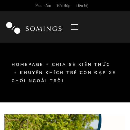
Mua sắm
Hỏi đáp
Liên hệ
HOMEPAGE
CHIA SẺ KIẾN THỨC
KHUYẾN KHÍCH TRẺ CON ĐẠP XE
CHƠI NGOÀI TRỜI