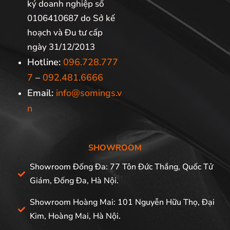
ký doanh nghiệp số
0106410687 do Sở kế
hoạch và Đu tư cấp
ngày 31/12/2013
Hotline:
096.728.777
7
–
092.481.6666
Email:
info@somings.v
n
SHOWROOM
Showroom Đống Đa: 77 Tôn Đức Thắng, Quốc Tử
Giám, Đống Đa, Hà Nội.
Showroom Hoàng Mai: 101 Nguyễn Hữu Thọ, Đại
Kim, Hoàng Mai, Hà Nội.