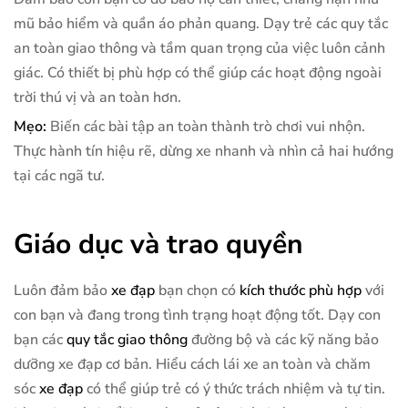
mũ bảo hiểm và quần áo phản quang. Dạy trẻ các quy tắc
an toàn giao thông và tầm quan trọng của việc luôn cảnh
giác. Có thiết bị phù hợp có thể giúp các hoạt động ngoài
trời thú vị và an toàn hơn.
Mẹo:
Biến các bài tập an toàn thành trò chơi vui nhộn.
Thực hành tín hiệu rẽ, dừng xe nhanh và nhìn cả hai hướng
tại các ngã tư.
Giáo dục và trao quyền
Luôn đảm bảo
xe đạp
bạn chọn có
kích thước phù hợp
với
con bạn và đang trong tình trạng hoạt động tốt. Dạy con
bạn các
quy tắc giao thông
đường bộ và các kỹ năng bảo
dưỡng xe đạp cơ bản. Hiểu cách lái xe an toàn và chăm
sóc
xe đạp
có thể giúp trẻ có ý thức trách nhiệm và tự tin.