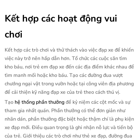
Kết hợp các hoạt động vui
chơi
Kết hợp các trò chơi và thử thách vào việc đạp xe để khiến
việc này trở nên hấp dẫn hơn. Tổ chức các cuộc săn tìm
kho báu, nơi trẻ em đạp xe đến các địa điểm khác nhau để
tìm manh mối hoặc kho báu. Tạo các đường đua vượt
chướng ngại vật trong vườn hoặc tại công viên địa phương
để cải thiện kỹ năng đạp xe của trẻ theo cách thú vị.
Tạo
hệ thống phần thưởng
để kỷ niệm các cột mốc và sự
tham gia nhất quán. Phần thưởng có thể đơn giản như
nhãn dán, phần thưởng đặc biệt hoặc thậm chí là phụ kiện
xe đạp mới. Điều quan trọng là ghi nhận nỗ lực và tiến bộ
của trẻ. Giới thiệu các trò chơi như thẻ xe đạp, đường đua