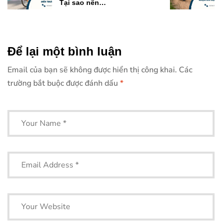
Tại sao nên
động và trò
khuyến khích
chơi vui
trẻ tự đạp xe
nhộn khi
đến trường?
đạp xe
Để lại một bình luận
Email của bạn sẽ không được hiển thị công khai.
Các
trường bắt buộc được đánh dấu
*