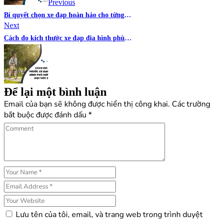
bài
Previous
Bí quyết chọn xe đạp hoàn hảo cho từng
viết
Next
phong cách sống
Cách đo kích thước xe đạp địa hình phù
hợp với mọi vóc dáng
Để lại một bình luận
Email của bạn sẽ không được hiển thị công khai.
Các trường
bắt buộc được đánh dấu
*
Lưu tên của tôi, email, và trang web trong trình duyệt