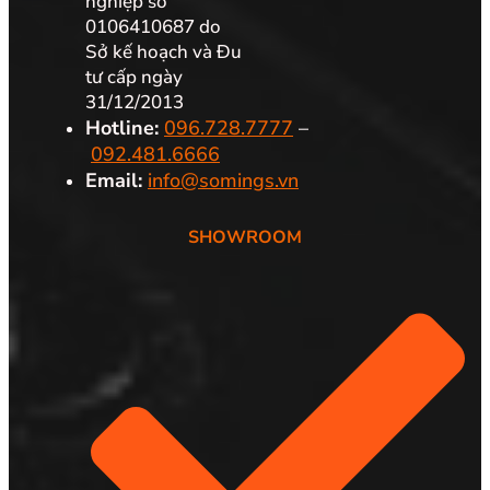
nghiệp số
0106410687 do
Sở kế hoạch và Đu
tư cấp ngày
31/12/2013
Hotline:
096.728.7777
–
092.481.6666
Email:
info@somings.vn
SHOWROOM