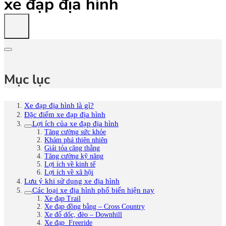
xe đạp địa hình
Mục lục
Xe đạp địa hình là gì?
Đặc điểm xe đạp địa hình
Lợi ích của xe đạp địa hình
Tăng cường sức khỏe
Khám phá thiên nhiên
Giải tỏa căng thẳng
Tăng cường kỹ năng
Lợi ích về kinh tế
Lợi ích về xã hội
Lưu ý khi sử dụng xe địa hình
Các loại xe địa hình phổ biến hiện nay
Xe đạp Trail
Xe đạp đồng bằng – Cross Country
Xe đổ dốc, đèo – Downhill
Xe đạp Freeride