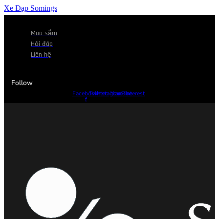
Xe Đạp Somings
Mua sắm
Hỏi đáp
Liên hệ
Follow
Facebook-
Twitter
Instagram
Youtube
Pinterest
f