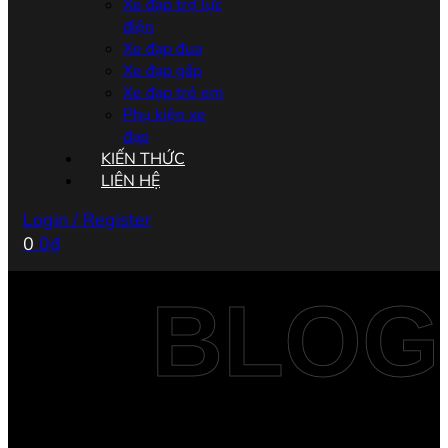
Xe đạp trợ lực
điện
Xe đạp đua
Xe đạp gấp
Xe đạp trẻ em
Phụ kiện xe
đạp
KIẾN THỨC
LIÊN HỆ
Login / Register
0
0
₫
BLOG