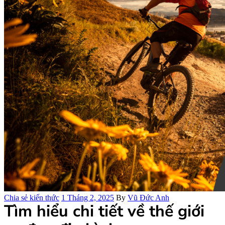
Danh
Chia sẻ kiến thức
1 Tháng 2, 2025
By
Vũ Đức Anh
Tìm hiểu chi tiết về thế giới
mục: