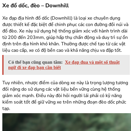
Xe đổ dốc, đèo – Downhill
Xe đạp địa hình đổ dốc (Downhill) là loại xe chuyên dụng
được thiết kế đặc biệt để chinh phục các con đường đồi núi và
đổ đèo. Xe này sử dụng hệ thống giảm xóc với hành trình dài
từ 200 đến 203mm, giúp hấp thụ chấn động và duy trì sự ổn
định trên địa hình khó khăn. Thường được chế tạo từ các vật
liệu cao cấp, xe có độ bền cao và khả năng chịu va đập tốt.
Có thể bạn cũng quan tâm:
Xe đạp đua và một số thuật
ngữ đi xe đạp bạn cần biết
Tuy nhiên, nhược điểm của dòng xe này là trọng lượng tương
đối nặng do sử dụng các vật liệu bền vững cùng hệ thống
giảm xóc mạnh. Điều này đòi hỏi người lái phải có kỹ năng
kiểm soát tốt để giữ vững xe trên những đoạn đèo dốc phức
tạp.