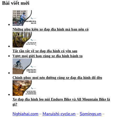
Bài viết mới
Những phụ kiện xe đạp địa hình mà bạn nên có
Tất tần tật về xe đạp địa hình có yên sau
Vượt mọi giới hạn cùng xe địa hình bánh to
Chinh phục mọi nẻo đường cùng xe đạp địa hình đổ đèo
Xe đạp địa hình leo núi Enduro Bike và All Mountain Bike là
gì?
Nghiahai.com
–
Maruishi-cycle.vn
–
Somings.vn
–