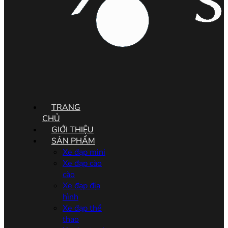
Menu
TRANG
CHỦ
GIỚI THIỆU
SẢN PHẨM
Xe đạp mini
Xe đạp cào
cào
Xe đạp địa
hình
Xe đạp thể
thao