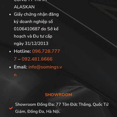
ALASKAN
Giấy chứng nhận đăng
ký doanh nghiệp số
0106410687 do Sở kế
hoạch và Đu tư cấp
ngày 31/12/2013
Hotline:
096.728.777
7
–
092.481.6666
Email:
info@somings.v
n
SHOWROOM
Showroom Đống Đa: 77 Tôn Đức Thắng, Quốc Tử
Giám, Đống Đa, Hà Nội.