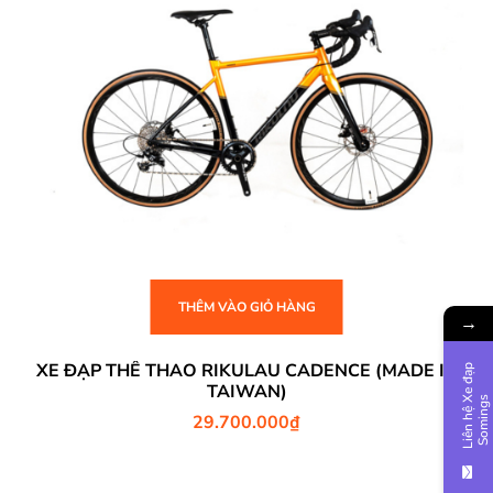
THÊM VÀO GIỎ HÀNG
→
XE ĐẠP THỂ THAO RIKULAU CADENCE (MADE IN
L
i
ê
n
h
ệ
e
đ
ạ
p
S
o
m
i
n
g
TAIWAN)
X
s
29.700.000
₫