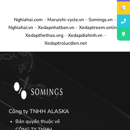
Nghiahai.com
–
Maruishi-cycle.vn
–
Somings.vn
–
Nghiahai.vn
–
Xedapnhatban.vn
–
Xedaptreem.online
–
Xedapthethao.org
–
Xedapdiahinh.vn
–
Xedaptrolucdien.net
Công ty TNHH ALASKA
Bản quyền thuộc về
CÔNG TY TNHH