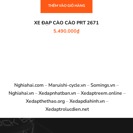
THÊM VÀO GIỎ HÀNG
XE ĐẠP CÀO CÀO PRT 2671
5.490.000
₫
Nghiahai.com
–
Maruishi-cycle.vn
–
Somings.vn
–
Nghiahai.vn
–
Xedapnhatban.vn
–
Xedaptreem.online
–
Xedapthethao.org
–
Xedapdiahinh.vn
–
Xedaptrolucdien.net