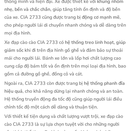
thông minh và hiện đại. Xe được thiết kế với
khung nhôm
nhẹ, bền và chắc chắn
, giúp tăng tính ổn định và độ bền
của xe. CIA 2733 cũng được trang bị
động cơ mạnh mẽ
,
cho phép người lái di chuyển nhanh chóng và dễ dàng trên
mọi địa hình.
Xe đạp cào cào CIA 2733 có
hệ thống treo linh hoạt, giúp
giảm sốc
khi đi trên địa hình gồ ghề và đảm bảo sự thoải
mái cho người lái. Bánh xe lớn và lốp hơi chất lượng cao
cung cấp độ bám tốt và ổn định trên mọi loại địa hình, bao
gồm cả đường gồ ghề, đồng cỏ và cát.
Ngoài ra, CIA 2733 còn được trang bị
hệ thống phanh đĩa
hiệu quả
, cho khả năng dừng lại nhanh chóng và an toàn.
Hệ thống truyền động đa tốc độ cũng giúp người lái điều
chỉnh tốc độ một cách dễ dàng và thuận tiện.
Với thiết kế tiện dụng và chất lượng vượt trội, xe đạp cào
cào CIA 2733 là sự lựa chọn tuyệt vời cho những người