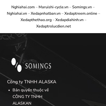
Nghiahai.com
–
Maruishi-cycle.vn
–
Somings.vn
–
Nghiahai.vn
–
Xedapnhatban.vn
–
Xedaptreem.online
–
Xedapthethao.org
–
Xedapdiahinh.vn
–
Xedaptrolucdien.net
Công ty TNHH ALASKA
Bản quyền thuộc về
CÔNG TY TNHH
ALASKAN