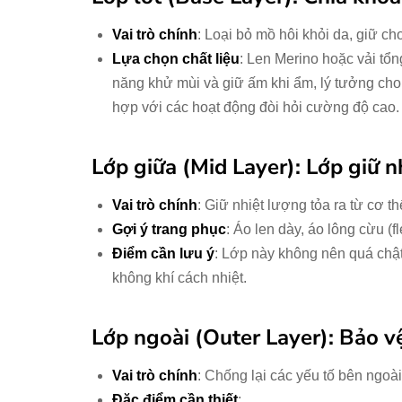
Vai trò chính
: Loại bỏ mồ hôi khỏi da, giữ ch
Lựa chọn chất liệu
: Len Merino hoặc vải tổn
năng khử mùi và giữ ấm khi ẩm, lý tưởng cho 
hợp với các hoạt động đòi hỏi cường độ cao.
Lớp giữa (Mid Layer): Lớp giữ n
Vai trò chính
: Giữ nhiệt lượng tỏa ra từ cơ thể
Gợi ý trang phục
: Áo len dày, áo lông cừu (
Điểm cần lưu ý
: Lớp này không nên quá chật
không khí cách nhiệt.
Lớp ngoài (Outer Layer): Bảo vệ
Vai trò chính
: Chống lại các yếu tố bên ngoà
Đặc điểm cần thiết
: