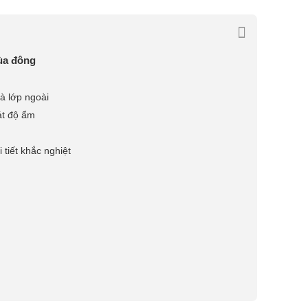
mùa đông
và lớp ngoài
át độ ẩm
 tiết khắc nghiệt