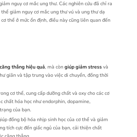
 giảm nguy cơ mắc ung thư. Các nghiên cứu đã chỉ ra
ó thể giảm nguy cơ mắc ung thư vú và ung thư dạ
g cơ thể ở mức ổn định, điều này cũng liên quan đến
căng thẳng hiệu quả
, mà còn
giúp giảm stress
và
thư giãn và tập trung vào việc di chuyển, đồng thời
rong cơ thể, cung cấp dưỡng chất và oxy cho các cơ
các chất hóa học như endorphin, dopamine,
 trạng của bạn.
iúp đồng bộ hóa nhịp sinh học của cơ thể và giảm
 tích cực đến giấc ngủ của bạn, cải thiện chất
ệc căng thẳng.