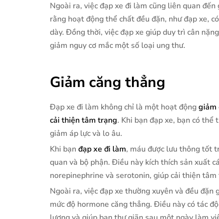
Ngoài ra, việc đạp xe đi làm cũng liên quan đến
rằng hoạt động thể chất đều đặn, như đạp xe, c
dày. Đồng thời, việc đạp xe giúp duy trì cân nặn
giảm nguy cơ mắc một số loại ung thư.
Giảm căng thẳng
Đạp xe đi làm không chỉ là một hoạt động
giảm 
cải thiện tâm trạng
. Khi bạn đạp xe, bạn có thể 
giảm áp lực và lo âu.
Khi bạn
đạp xe đi làm
, máu được lưu thông tốt t
quan và bộ phận. Điều này kích thích sản xuất 
norepinephrine và serotonin, giúp cải thiện tâm
Ngoài ra, việc đạp xe thường xuyên và đều đặn g
mức độ hormone căng thẳng. Điều này có tác động
lượng và giúp bạn thư giãn sau một ngày làm vi