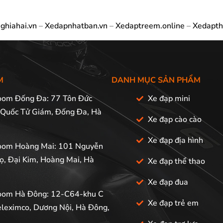
ghiahai.vn
–
Xedapnhatban.vn
–
Xedaptreem.online
–
Xedapth
M
DANH MỤC SẢN PHẨM
om Đống Đa: 77 Tôn Đức
Xe đạp mini
 Quốc Tử Giám, Đống Đa, Hà
Xe đạp cào cào
Xe đạp địa hình
om Hoàng Mai: 101 Nguyễn
ọ, Đại Kim, Hoàng Mai, Hà
Xe đạp thể thao
Xe đạp đua
om Hà Đông: 12-C64-khu C
Xe đạp trẻ em
leximco, Dương Nội, Hà Đông,