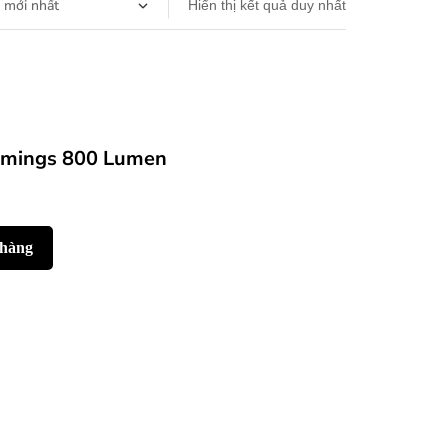
Hiển thị kết quả duy nhất
omings 800 Lumen
 hàng