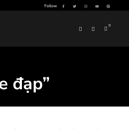
Follow
0
e đạp”