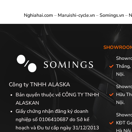
Nghiahai.com
–
Maruishi-cycle.vn
–
Somings.vn
–
N
SHOWROO
Showro
Thắng,
Nội.
Công ty TNHH ALASKA
Showro
Bản quyền thuộc về CÔNG TY TNHH
Hữu Th
Nội.
ALASKAN
Giấy chứng nhận đăng ký doanh
Showro
nghiệp số 0106410687 do Sở kế
KĐT Ge
hoạch và Đu tư cấp ngày 31/12/2013
Hà Nội.