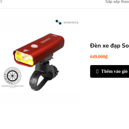
Đèn xe đạp S
649.000
₫
Thêm vào giỏ