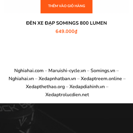
THÊM VÀO GIỎ HÀNG
ĐÈN XE ĐẠP SOMINGS 800 LUMEN
649.000
₫
Nghiahai.com
–
Maruishi-cycle.vn
–
Somings.vn
–
Nghiahai.vn
–
Xedapnhatban.vn
–
Xedaptreem.online
–
Xedapthethao.org
–
Xedapdiahinh.vn
–
Xedaptrolucdien.net