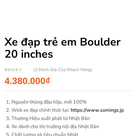
Xe đạp trẻ em Boulder
20 inches
(
1
Đánh Giá Của Khách Hàng)
5.00
1
trên 5 dựa
4.380.000
₫
trên
đánh giá
Nguyên thùng đập hộp, mới 100%
Web xe đạp chính thức tại:
https://www.somings.jp
Thương Hiệu xuất phát từ Nhật Bản
Xe dành cho thị trường nội địa Nhật Bản
Chất lượng và tiêu chuẩn Nhật