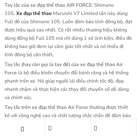
Tay lắc của xe đạp thể thao AIR FORCE
: Shimano
105,
Xe đạp thể thao
Maruishi V7 Limited lần này dùng
Full đồ của Shimano 105. Luôn đảm bảo tính đồng bộ, đạt
được hiệu quả cao nhất. Có rất nhiều thương hiệu không
dùng đồng bộ Full 105 mà chỉ dùng 1 số linh kiện, điều đó
không bao giờ đem lại cảm giác tốt nhất và nó thiếu đi
tính đồng bộ cần thiết.
Tay lắc (hay còn gọi là tay đề) của xe đạp thể thao Air
Force
là bộ điều khiển chuyển đổi bánh răng và hệ thống
phanh trên xe. Nó giúp người lái điều chỉnh tốc độ, đạp
nhanh chậm và thực hiện các thay đổi chuyển số dễ dàng
và chính xác.
Tay lắc trên xe đạp thể thao Air Force
thường được thiết
kế với công nghệ cao và chất lượng chắc chắn để đảm bảo
sự linh hoạt và độ bền trong quá trình sử dụng. Có hai tay
lắc trên
xe đạp thể thao Air Force
, một bên tay trái để