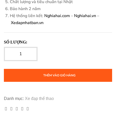
Chất lượng và tiêu chuẩn tại Nhật
Bảo hành 2 năm
Hệ thống liên kết:
Nghiahai.com
–
Nghiahai.vn
–
Xedapnhatban.vn
SỐ LƯỢNG:
THÊM VÀO GIỎ HÀNG
Danh mục:
Xe đạp thể thao
Facebook
Twitter
Linkedin
Google+
Pinterest