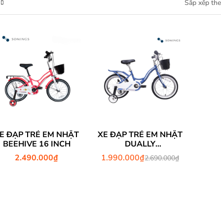
E ĐẠP TRẺ EM NHẬT
XE ĐẠP TRẺ EM NHẬT
BEEHIVE 16 INCH
DUALLY
(ASTRONAUT) 16
2.490.000
₫
1.990.000
₫
2.690.000
₫
INCH