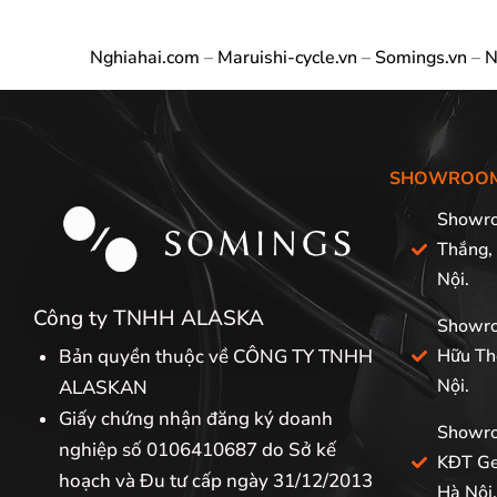
Nghiahai.com
–
Maruishi-cycle.vn
–
Somings.vn
–
N
SHOWROO
Showro
Thắng,
Nội.
Công ty TNHH ALASKA
Showro
Bản quyền thuộc về CÔNG TY TNHH
Hữu Th
Nội.
ALASKAN
Giấy chứng nhận đăng ký doanh
Showro
nghiệp số 0106410687 do Sở kế
KĐT Ge
hoạch và Đu tư cấp ngày 31/12/2013
Hà Nội.