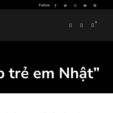
Follow
0
p trẻ em Nhật”