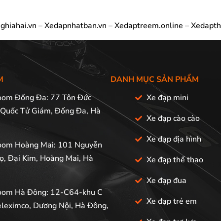
ghiahai.vn
–
Xedapnhatban.vn
–
Xedaptreem.online
–
Xedapth
M
DANH MỤC SẢN PHẨM
om Đống Đa: 77 Tôn Đức
Xe đạp mini
 Quốc Tử Giám, Đống Đa, Hà
Xe đạp cào cào
Xe đạp địa hình
om Hoàng Mai: 101 Nguyễn
ọ, Đại Kim, Hoàng Mai, Hà
Xe đạp thể thao
Xe đạp đua
om Hà Đông: 12-C64-khu C
Xe đạp trẻ em
leximco, Dương Nội, Hà Đông,