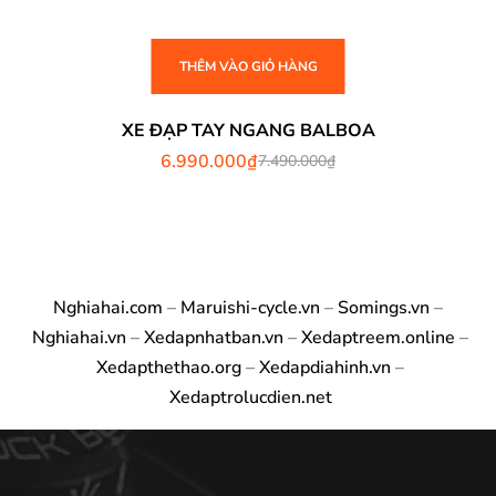
THÊM VÀO GIỎ HÀNG
XE ĐẠP TAY NGANG BALBOA
6.990.000
₫
7.490.000
₫
Nghiahai.com
–
Maruishi-cycle.vn
–
Somings.vn
–
Nghiahai.vn
–
Xedapnhatban.vn
–
Xedaptreem.online
–
Xedapthethao.org
–
Xedapdiahinh.vn
–
Xedaptrolucdien.net