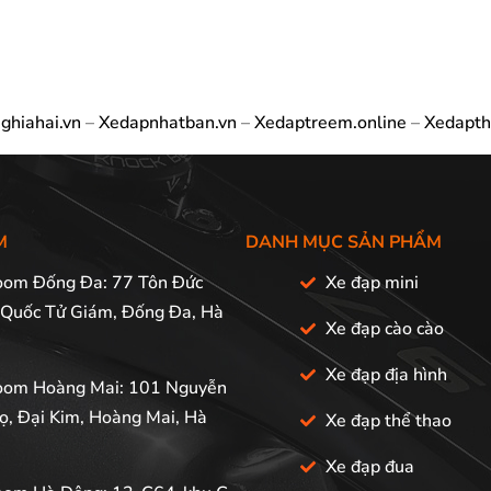
ghiahai.vn
–
Xedapnhatban.vn
–
Xedaptreem.online
–
Xedapth
M
DANH MỤC SẢN PHẨM
om Đống Đa: 77 Tôn Đức
Xe đạp mini
 Quốc Tử Giám, Đống Đa, Hà
Xe đạp cào cào
Xe đạp địa hình
om Hoàng Mai: 101 Nguyễn
ọ, Đại Kim, Hoàng Mai, Hà
Xe đạp thể thao
Xe đạp đua