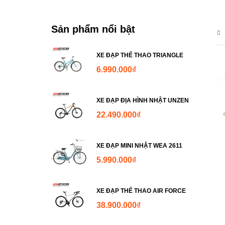
Sản phẩm nổi bật
XE ĐẠP THỂ THAO TRIANGLE
6.990.000
₫
XE ĐẠP ĐỊA HÌNH NHẬT UNZEN
22.490.000
₫
XE ĐẠP MINI NHẬT WEA 2611
5.990.000
₫
XE ĐẠP THỂ THAO AIR FORCE
38.900.000
₫