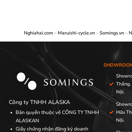
Nghiahai.com
–
Maruishi-cycle.vn
–
Somings.vn
–
N
SHOWROO
Showro
Thắng,
Nội.
Công ty TNHH ALASKA
Showro
Bản quyền thuộc về CÔNG TY TNHH
Hữu Th
Nội.
ALASKAN
Giấy chứng nhận đăng ký doanh