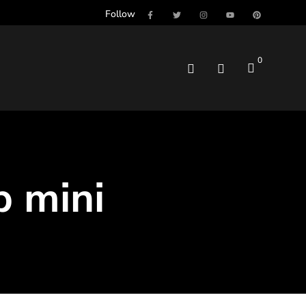
Follow
0
p mini