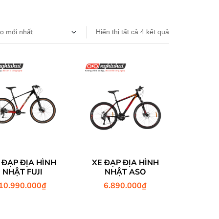
Hiển thị tất cả 4 kết quả
 ĐẠP ĐỊA HÌNH
XE ĐẠP ĐỊA HÌNH
NHẬT FUJI
NHẬT ASO
10.990.000
₫
6.890.000
₫