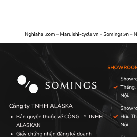
Nghiahai.com
–
Maruishi-cycle.vn
–
Somings.vn
–
N
SHOWROO
Showro
Thắng,
Nội.
Công ty TNHH ALASKA
Showro
Bản quyền thuộc về CÔNG TY TNHH
Hữu Th
Nội.
ALASKAN
Giấy chứng nhận đăng ký doanh