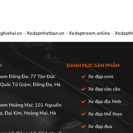
ghiahai.vn
–
Xedapnhatban.vn
–
Xedaptreem.online
–
Xedapth
M
DANH MỤC SẢN PHẨM
om Đống Đa: 77 Tôn Đức
Xe đạp mini
 Quốc Tử Giám, Đống Đa, Hà
Xe đạp cào cào
Xe đạp địa hình
om Hoàng Mai: 101 Nguyễn
ọ, Đại Kim, Hoàng Mai, Hà
Xe đạp thể thao
Xe đạp đua